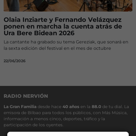
Olaia Inziarte y Fernando Velázquez
ponen en marcha la cuenta atrás de
Ura Bere Bidean 2026
La cantante ha grabado su tema Gereziak, que sonará en
la sexta edición del festival en el mes de octubre
22/06/2026
RADIO NERVIÓN
La Gran Familia
desde hace
40 años
en la
88.0
de tu dial. La
emisora de Bilbao para todos los públicos, con Más Música,
información a menos cinco, deportes, tráfico y la
participación de los oyentes.