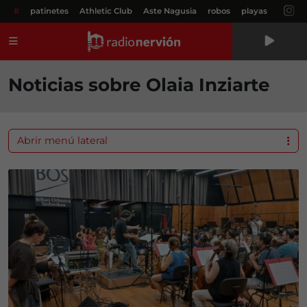
#
patinetes
Athletic Club
Aste Nagusia
robos
playas
Menú
Noticias sobre Olaia Inziarte
Abrir menú lateral