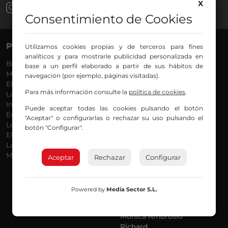
X
Consentimiento de Cookies
PROGRAMAS
VOCES
Utilizamos cookies propias y de terceros para fines
analíticos y para mostrarle publicidad personalizada en
Bilbosport
Agurtzane
base a un perfil elaborado a partir de sus hábitos de
Más Música
Belén Ollero
navegación (por ejemplo, páginas visitadas).
El Madrugador
Dani
Para más información consulte la
política de cookies
.
Lo Más Nuevo
Eduardo
Informativos
Eva Argote
Puede aceptar todas las cookies pulsando el botón
En Ruta
Endika
"Aceptar" o configurarlas o rechazar su uso pulsando el
Locos por la Música
Iker
botón "Configurar".
El Supermadrugador
Iñigo
La Mañana de Radio Nervión
Javi
Más Madrugada
Jon
Aceptar
Rechazar
Configurar
José Ignacio
Joseba
Luis Carlos
Powered by
Media Sector S.L.
Mar y Cielo
Miguel Ángel
Mónica Ambrosio
Richard