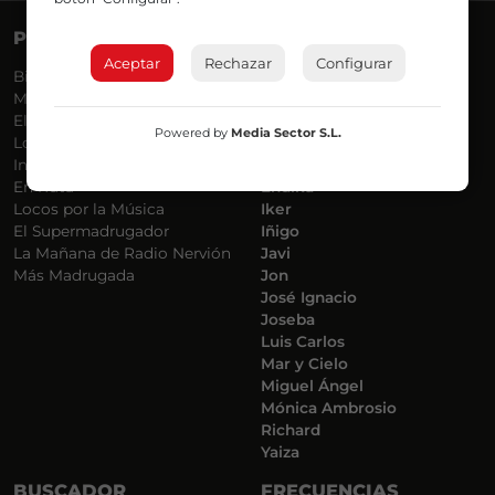
PROGRAMAS
VOCES
Aceptar
Rechazar
Configurar
Bilbosport
Agurtzane
Más Música
Belén Ollero
El Madrugador
Dani
Powered by
Media Sector S.L.
Lo Más Nuevo
Eduardo
Informativos
Eva Argote
En Ruta
Endika
Locos por la Música
Iker
El Supermadrugador
Iñigo
La Mañana de Radio Nervión
Javi
Más Madrugada
Jon
José Ignacio
Joseba
Luis Carlos
Mar y Cielo
Miguel Ángel
Mónica Ambrosio
Richard
Yaiza
BUSCADOR
FRECUENCIAS