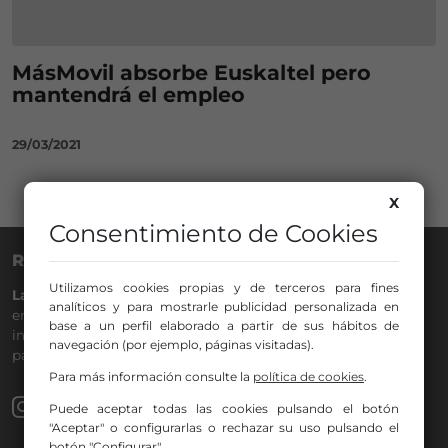
MásMovil absorbe Euskaltel pero
mantendrá el empleo
29/03/2021
X
Consentimiento de Cookies
RADIO NERVIÓN
Utilizamos cookies propias y de terceros para fines
La Gran Familia
desde hace
40 años
en la
88.0
de tu dial. La
analíticos y para mostrarle publicidad personalizada en
emisora de Bilbao para todos los públicos, con Más Música,
base a un perfil elaborado a partir de sus hábitos de
información a menos cinco, deportes, tráfico y la
navegación (por ejemplo, páginas visitadas).
participación de los oyentes.
Para más información consulte la
política de cookies
.
Puede aceptar todas las cookies pulsando el botón
"Aceptar" o configurarlas o rechazar su uso pulsando el
botón "Configurar".