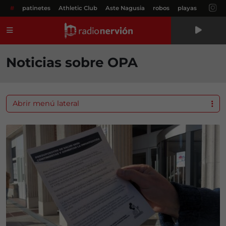
#
patinetes
Athletic Club
Aste Nagusia
robos
playas
Menú
Noticias sobre OPA
Abrir menú lateral