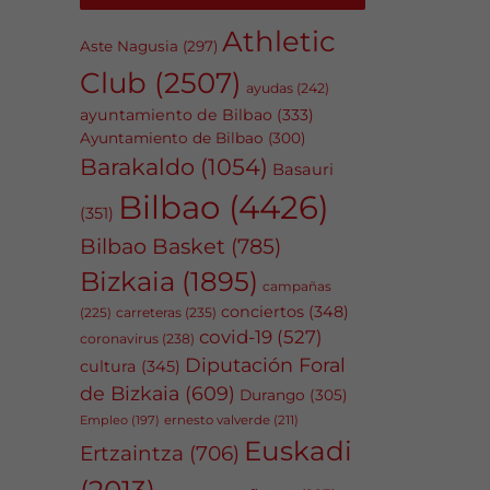
Athletic
Aste Nagusia
(297)
Club
(2507)
ayudas
(242)
ayuntamiento de Bilbao
(333)
Ayuntamiento de Bilbao
(300)
Barakaldo
(1054)
Basauri
Bilbao
(4426)
(351)
Bilbao Basket
(785)
Bizkaia
(1895)
campañas
conciertos
(348)
carreteras
(235)
(225)
covid-19
(527)
coronavirus
(238)
Diputación Foral
cultura
(345)
de Bizkaia
(609)
Durango
(305)
Empleo
(197)
ernesto valverde
(211)
Euskadi
Ertzaintza
(706)
(2013)