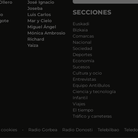
Ollero
José Ignacio
Joseba
SECCIONES
do
Luis Carlos
gote
Mar y Cielo
Euskadi
Miguel Ángel
Bizkaia
Mónica Ambrosio
Comarcas
Richard
Nacional
Yaiza
Sociedad
Deportes
Economía
Sucesos
Cultura y ocio
Entrevistas
Equipo AntiBulos
Ciencia y tecnología
Infantil
Viajes
El tiempo
Tráfico y carreteras
e cookies
•
Radio Gorbea
Radio Donosti
Telebilbao
Teledo