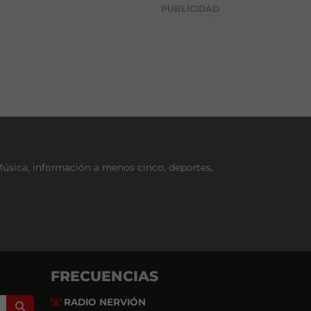
g
PUBLICIDAD
o
r
í
a
Música, información a menos cinco, deportes,
FRECUENCIAS
RADIO NERVIÓN
Search