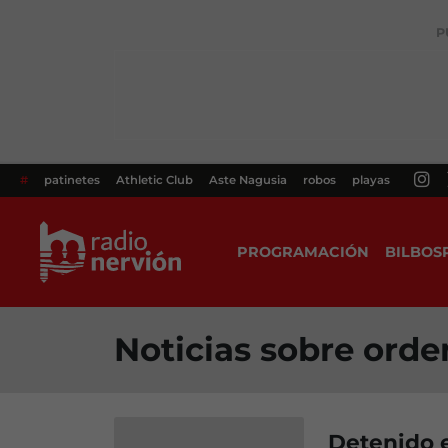
P
#
patinetes
Athletic Club
Aste Nagusia
robos
playas
PROGRAMACIÓN
BILBOS
Noticias sobre ord
Detenido e