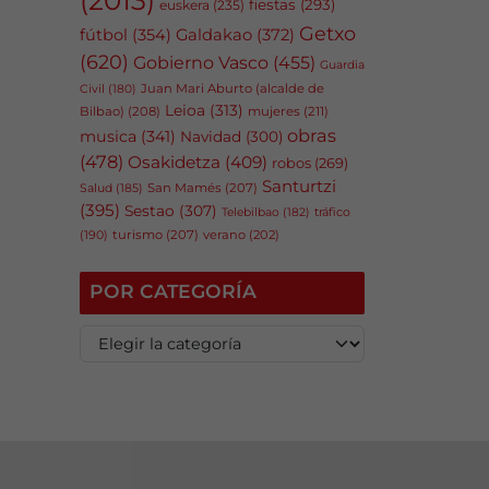
fiestas
(293)
euskera
(235)
Getxo
fútbol
(354)
Galdakao
(372)
(620)
Gobierno Vasco
(455)
Guardia
Juan Mari Aburto (alcalde de
Civil
(180)
Leioa
(313)
Bilbao)
(208)
mujeres
(211)
obras
musica
(341)
Navidad
(300)
(478)
Osakidetza
(409)
robos
(269)
Santurtzi
San Mamés
(207)
Salud
(185)
(395)
Sestao
(307)
tráfico
Telebilbao
(182)
(190)
turismo
(207)
verano
(202)
POR CATEGORÍA
P
o
r
c
a
t
e