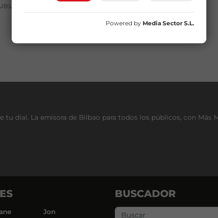
UBLICIDAD
Powered by
Media Sector S.L.
e tu dial. La emisora de Bilbao para todos los públicos, con Más 
ES
BUSCADOR
ane
Jon