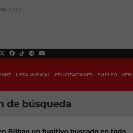
UBLICIDAD
PORT
LISTA MUSICAL
FELICITACIONES
EMPLEO
VERI
en de búsqueda
n Bilbao un fugitivo buscado en toda