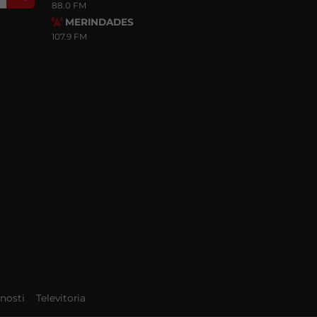
88.0 FM
MERINDADES
107.9 FM
nosti
Televitoria