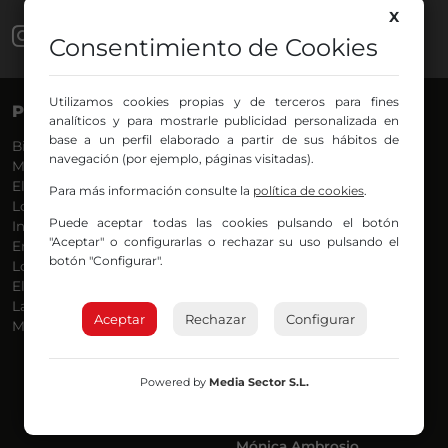
X
Consentimiento de Cookies
Utilizamos cookies propias y de terceros para fines
PROGRAMAS
VOCES
analíticos y para mostrarle publicidad personalizada en
base a un perfil elaborado a partir de sus hábitos de
Bilbosport
Agurtzane
navegación (por ejemplo, páginas visitadas).
Más Música
Belén Ollero
El Madrugador
Dani
Para más información consulte la
política de cookies
.
Lo Más Nuevo
Eduardo
Puede aceptar todas las cookies pulsando el botón
Informativos
Eva Argote
"Aceptar" o configurarlas o rechazar su uso pulsando el
En Ruta
Endika
botón "Configurar".
Locos por la Música
Iker
El Supermadrugador
Iñigo
La Mañana de Radio Nervión
Javi
Aceptar
Rechazar
Configurar
Más Madrugada
Jon
José Ignacio
Joseba
Powered by
Media Sector S.L.
Luis Carlos
Mar y Cielo
Miguel Ángel
Mónica Ambrosio