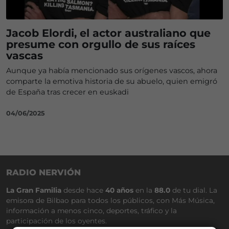
Jacob Elordi, el actor australiano que
presume con orgullo de sus raíces
vascas
Aunque ya había mencionado sus orígenes vascos, ahora
comparte la emotiva historia de su abuelo, quien emigró
de España tras crecer en euskadi
04/06/2025
RADIO NERVIÓN
La Gran Familia
desde hace
40 años
en la
88.0
de tu dial. La
emisora de Bilbao para todos los públicos, con Más Música,
información a menos cinco, deportes, tráfico y la
participación de los oyentes.