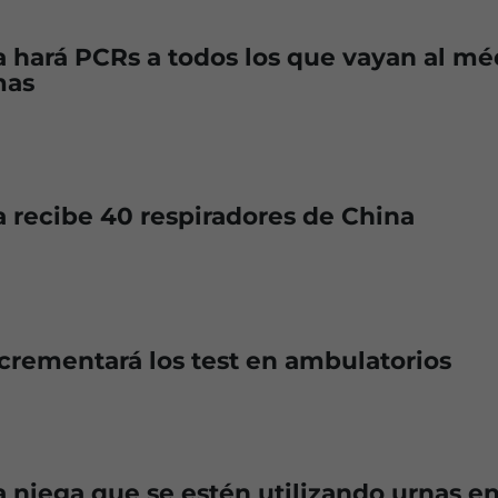
 hará PCRs a todos los que vayan al mé
mas
 recibe 40 respiradores de China
crementará los test en ambulatorios
 niega que se estén utilizando urnas e