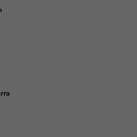
n
rra