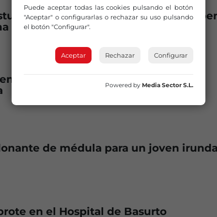
Puede aceptar todas las cookies pulsando el botón
tuvieron el día 18 en Back&Stage debe
"Aceptar" o configurarlas o rechazar su uso pulsando
na PCR
el botón "Configurar".
Aceptar
Rechazar
Configurar
entes con VIH fueron atendidos por
Powered by
Media Sector S.L.
a
onante de médula para un joven irunda
brote en el Hospital de Basurto