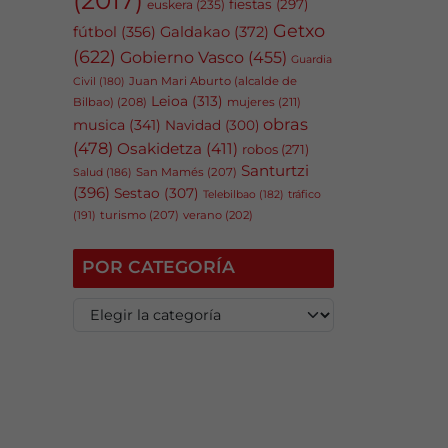
fiestas
(297)
euskera
(235)
Getxo
fútbol
(356)
Galdakao
(372)
(622)
Gobierno Vasco
(455)
Guardia
Juan Mari Aburto (alcalde de
Civil
(180)
Leioa
(313)
Bilbao)
(208)
mujeres
(211)
obras
musica
(341)
Navidad
(300)
(478)
Osakidetza
(411)
robos
(271)
Santurtzi
San Mamés
(207)
Salud
(186)
(396)
Sestao
(307)
tráfico
Telebilbao
(182)
(191)
turismo
(207)
verano
(202)
POR CATEGORÍA
P
o
r
c
a
t
e