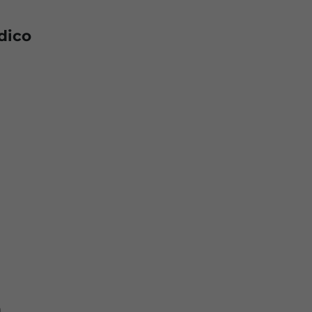
dico
n