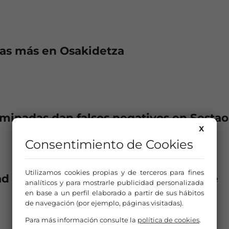
zas más en Osakidetza
minadas dan falsos negativos en Sestao
X
Consentimiento de Cookies
Utilizamos cookies propias y de terceros para fines
d en el transporte de emergencias de
analíticos y para mostrarle publicidad personalizada
en base a un perfil elaborado a partir de sus hábitos
de navegación (por ejemplo, páginas visitadas).
Para más información consulte la
política de cookies
.