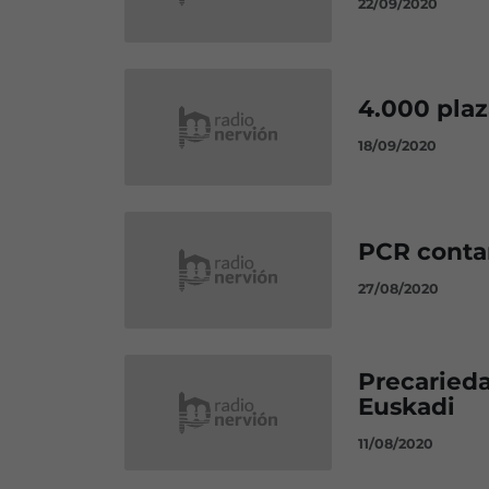
22/09/2020
4.000 pla
18/09/2020
PCR conta
27/08/2020
Precarieda
Euskadi
11/08/2020