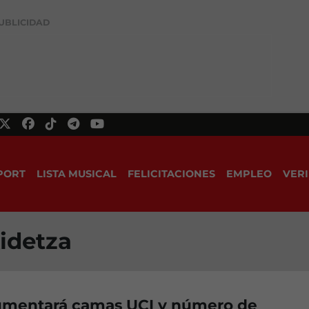
UBLICIDAD
PORT
LISTA MUSICAL
FELICITACIONES
EMPLEO
VERI
idetza
umentará camas UCI y número de