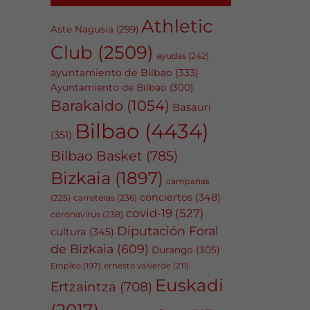
Athletic
Aste Nagusia
(299)
Club
(2509)
ayudas
(242)
ayuntamiento de Bilbao
(333)
Ayuntamiento de Bilbao
(300)
Barakaldo
(1054)
Basauri
Bilbao
(4434)
(351)
Bilbao Basket
(785)
Bizkaia
(1897)
campañas
conciertos
(348)
carreteras
(236)
(225)
covid-19
(527)
coronavirus
(238)
Diputación Foral
cultura
(345)
de Bizkaia
(609)
Durango
(305)
Empleo
(197)
ernesto valverde
(211)
Euskadi
Ertzaintza
(708)
(2017)