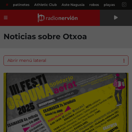
#
patinetes
Athletic Club
Aste Nagusia
robos
playas
Menú
Noticias sobre Otxoa
Abrir menú lateral