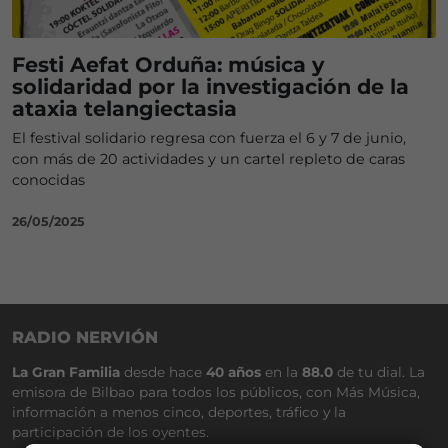
Festi Aefat Orduña: música y
solidaridad por la investigación de la
ataxia telangiectasia
El festival solidario regresa con fuerza el 6 y 7 de junio,
con más de 20 actividades y un cartel repleto de caras
conocidas
26/05/2025
RADIO NERVIÓN
La Gran Familia
desde hace
40 años
en la
88.0
de tu dial. La
emisora de Bilbao para todos los públicos, con Más Música,
información a menos cinco, deportes, tráfico y la
participación de los oyentes.