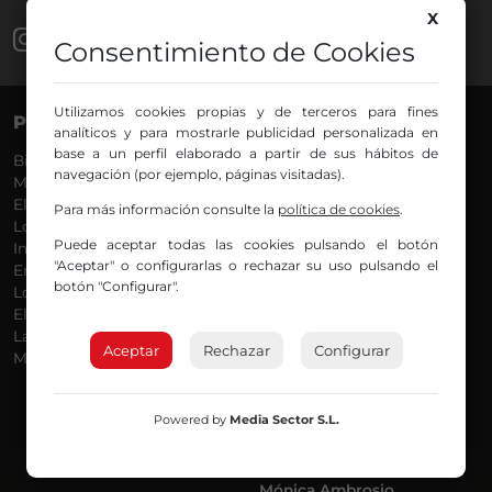
X
Consentimiento de Cookies
Utilizamos cookies propias y de terceros para fines
PROGRAMAS
VOCES
analíticos y para mostrarle publicidad personalizada en
base a un perfil elaborado a partir de sus hábitos de
Bilbosport
Agurtzane
navegación (por ejemplo, páginas visitadas).
Más Música
Belén Ollero
El Madrugador
Dani
Para más información consulte la
política de cookies
.
Lo Más Nuevo
Eduardo
Puede aceptar todas las cookies pulsando el botón
Informativos
Eva Argote
"Aceptar" o configurarlas o rechazar su uso pulsando el
En Ruta
Endika
botón "Configurar".
Locos por la Música
Iker
El Supermadrugador
Iñigo
La Mañana de Radio Nervión
Javi
Aceptar
Rechazar
Configurar
Más Madrugada
Jon
José Ignacio
Joseba
Powered by
Media Sector S.L.
Luis Carlos
Mar y Cielo
Miguel Ángel
Mónica Ambrosio