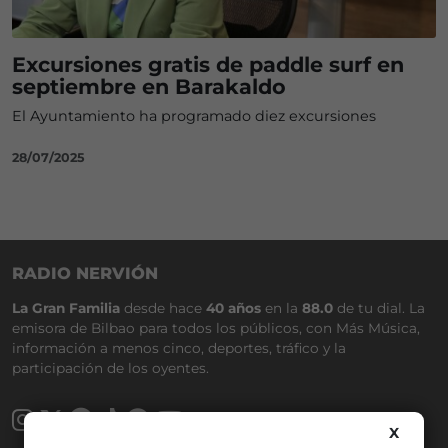
Excursiones gratis de paddle surf en
septiembre en Barakaldo
El Ayuntamiento ha programado diez excursiones
28/07/2025
RADIO NERVIÓN
La Gran Familia
desde hace
40 años
en la
88.0
de tu dial. La
emisora de Bilbao para todos los públicos, con Más Música,
información a menos cinco, deportes, tráfico y la
participación de los oyentes.
X