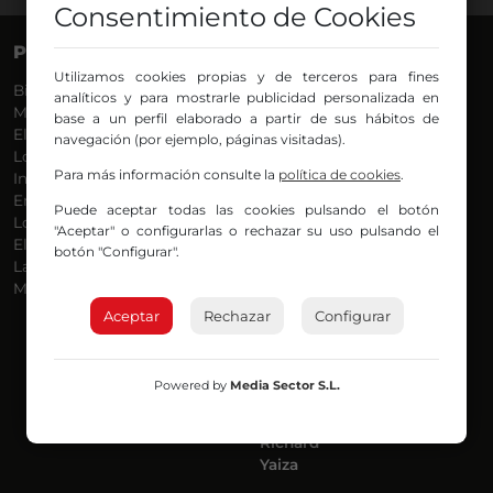
Consentimiento de Cookies
PROGRAMAS
VOCES
Utilizamos cookies propias y de terceros para fines
Bilbosport
Agurtzane
analíticos y para mostrarle publicidad personalizada en
Más Música
Belén Ollero
base a un perfil elaborado a partir de sus hábitos de
El Madrugador
Dani
navegación (por ejemplo, páginas visitadas).
Lo Más Nuevo
Eduardo
Para más información consulte la
política de cookies
.
Informativos
Eva Argote
En Ruta
Endika
Puede aceptar todas las cookies pulsando el botón
Locos por la Música
Iker
"Aceptar" o configurarlas o rechazar su uso pulsando el
El Supermadrugador
Iñigo
botón "Configurar".
La Mañana de Radio Nervión
Javi
Más Madrugada
Jon
José Ignacio
Aceptar
Rechazar
Configurar
Joseba
Luis Carlos
Mar y Cielo
Powered by
Media Sector S.L.
Miguel Ángel
Mónica Ambrosio
Richard
Yaiza