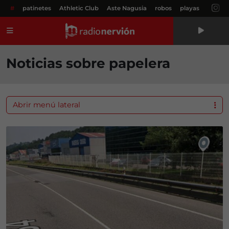
#
patinetes
Athletic Club
Aste Nagusia
robos
playas
Menú
Noticias sobre papelera
Abrir menú lateral