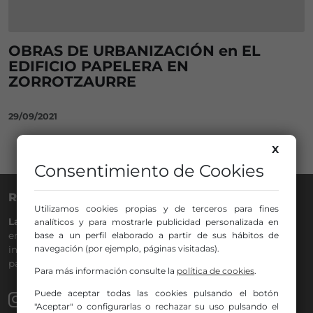
OBRAS DE URBANIZACIÓN en EL
EDIFICIO PAPELERA EN
ZORROTZAURRE
29/09/2021
X
Consentimiento de Cookies
RADIO NERVIÓN
Utilizamos cookies propias y de terceros para fines
La Gran Familia
desde hace
40 años
en la
88.0
de tu dial. La
analíticos y para mostrarle publicidad personalizada en
base a un perfil elaborado a partir de sus hábitos de
emisora de Bilbao para todos los públicos, con Más Música,
navegación (por ejemplo, páginas visitadas).
información a menos cinco, deportes, tráfico y la
participación de los oyentes.
Para más información consulte la
política de cookies
.
Puede aceptar todas las cookies pulsando el botón
"Aceptar" o configurarlas o rechazar su uso pulsando el