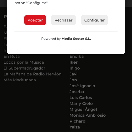
botón "Configurar".
PROGRAMAS
VOCES
Aceptar
Rechazar
Configurar
Bilbosport
Agurtzane
Más Música
Belén Ollero
El Madrugador
Dani
Powered by
Media Sector S.L.
Lo Más Nuevo
Eduardo
Informativos
Eva Argote
En Ruta
Endika
Locos por la Música
Iker
El Supermadrugador
Iñigo
La Mañana de Radio Nervión
Javi
Más Madrugada
Jon
José Ignacio
Joseba
Luis Carlos
Mar y Cielo
Miguel Ángel
Mónica Ambrosio
Richard
Yaiza