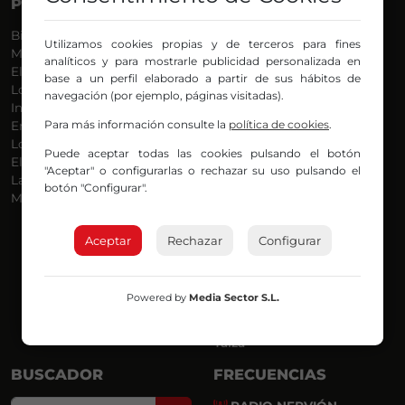
PROGRAMAS
VOCES
Bilbosport
Agurtzane
Utilizamos cookies propias y de terceros para fines
Más Música
Belén Ollero
analíticos y para mostrarle publicidad personalizada en
El Madrugador
Dani
base a un perfil elaborado a partir de sus hábitos de
Lo Más Nuevo
Eduardo
navegación (por ejemplo, páginas visitadas).
Informativos
Eva Argote
Para más información consulte la
política de cookies
.
En Ruta
Endika
Locos por la Música
Iker
Puede aceptar todas las cookies pulsando el botón
El Supermadrugador
Iñigo
"Aceptar" o configurarlas o rechazar su uso pulsando el
La Mañana de Radio Nervión
Javi
botón "Configurar".
Más Madrugada
Jon
José Ignacio
Joseba
Aceptar
Rechazar
Configurar
Luis Carlos
Mar y Cielo
Miguel Ángel
Powered by
Media Sector S.L.
Mónica Ambrosio
Richard
Yaiza
BUSCADOR
FRECUENCIAS