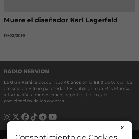
Muere el diseñador Karl Lagerfeld
19/02/2019
RADIO NERVIÓN
La Gran Familia
desde hace
40 años
en la
88.0
de tu dial. La
emisora de Bilbao para todos los públicos, con Más Música,
información a menos cinco, deportes, tráfico y la
participación de los oyentes.
X
Consentimiento de Cookies