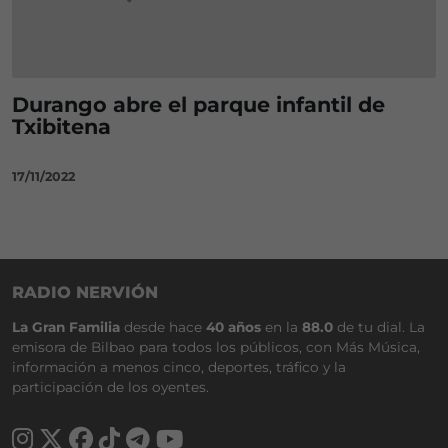
Durango abre el parque infantil de
Txibitena
17/11/2022
RADIO NERVIÓN
La Gran Familia
desde hace
40 años
en la
88.0
de tu dial. La
emisora de Bilbao para todos los públicos, con Más Música,
información a menos cinco, deportes, tráfico y la
participación de los oyentes.