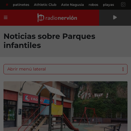
#
patinetes
Athletic Club
Aste Nagusia
robos
playas
Menú
Noticias sobre Parques
infantiles
Abrir menú lateral