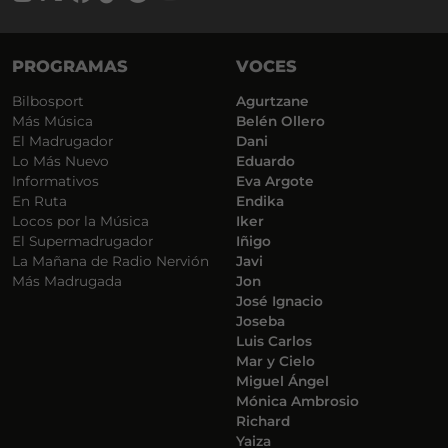
PROGRAMAS
VOCES
Bilbosport
Agurtzane
Más Música
Belén Ollero
El Madrugador
Dani
Lo Más Nuevo
Eduardo
Informativos
Eva Argote
En Ruta
Endika
Locos por la Música
Iker
El Supermadrugador
Iñigo
La Mañana de Radio Nervión
Javi
Más Madrugada
Jon
José Ignacio
Joseba
Luis Carlos
Mar y Cielo
Miguel Ángel
Mónica Ambrosio
Richard
Yaiza