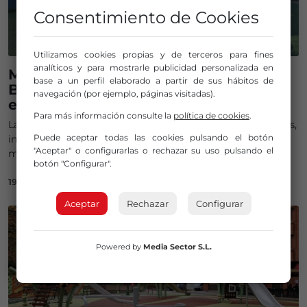
Consentimiento de Cookies
Utilizamos cookies propias y de terceros para fines
analíticos y para mostrarle publicidad personalizada en
Mungia renueva el parque infantil de
base a un perfil elaborado a partir de sus hábitos de
Bentades con nuevos suelos y
navegación (por ejemplo, páginas visitadas).
elementos de juego
Para más información consulte la
política de cookies
.
Las obras, que han supuesto una inversión de 9.238 euros,
Puede aceptar todas las cookies pulsando el botón
incluyen la sustitución completa del pavimento y la
"Aceptar" o configurarlas o rechazar su uso pulsando el
mejora de varios juegos
botón "Configurar".
19/03/2026
Aceptar
Rechazar
Configurar
Powered by
Media Sector S.L.