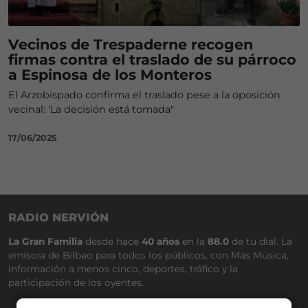
Vecinos de Trespaderne recogen
firmas contra el traslado de su párroco
a Espinosa de los Monteros
El Arzobispado confirma el traslado pese a la oposición
vecinal: 'La decisión está tomada"
17/06/2025
RADIO NERVIÓN
La Gran Familia
desde hace
40 años
en la
88.0
de tu dial. La
emisora de Bilbao para todos los públicos, con Más Música,
información a menos cinco, deportes, tráfico y la
participación de los oyentes.