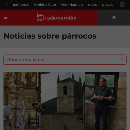
#
patinetes
Athletic Club
Aste Nagusia
robos
playas
Menú
Noticias sobre párrocos
Abrir menú lateral