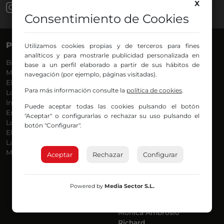
X
Consentimiento de Cookies
PROGRAMAS
VOCES
Utilizamos cookies propias y de terceros para fines
analíticos y para mostrarle publicidad personalizada en
Bilbosport
Agurtzane
base a un perfil elaborado a partir de sus hábitos de
Más Música
Belén Ollero
navegación (por ejemplo, páginas visitadas).
El Madrugador
Dani
Para más información consulte la
política de cookies
.
Lo Más Nuevo
Eduardo
Informativos
Eva Argote
Puede aceptar todas las cookies pulsando el botón
En Ruta
Endika
"Aceptar" o configurarlas o rechazar su uso pulsando el
Locos por la Música
Iker
botón "Configurar".
El Supermadrugador
Iñigo
La Mañana de Radio Nervión
Javi
Más Madrugada
Jon
Aceptar
Rechazar
Configurar
José Ignacio
Joseba
Luis Carlos
Powered by
Media Sector S.L.
Mar y Cielo
Miguel Ángel
Mónica Ambrosio
Richard