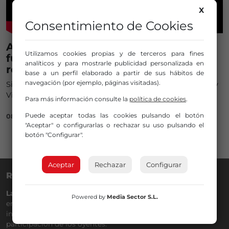
X
Consentimiento de Cookies
Athletic 2 – 0 Villarreal ⚽: Partido de
Utilizamos cookies propias y de terceros para fines
fútbol de LaLiga, así ha sido la
analíticos y para mostrarle publicidad personalizada en
retransmisión
base a un perfil elaborado a partir de sus hábitos de
navegación (por ejemplo, páginas visitadas).
Sigue el partido de fútbol de LaLiga entre Athletic Club y
Villarreal CF desde San Mamés en directo
Para más información consulte la
política de cookies
.
Puede aceptar todas las cookies pulsando el botón
08/12/2024
"Aceptar" o configurarlas o rechazar su uso pulsando el
botón "Configurar".
Aceptar
Rechazar
Configurar
RADIO NERVIÓN
La Gran Familia
desde hace
40 años
en la
88.0
de tu dial. La
Powered by
Media Sector S.L.
emisora de Bilbao para todos los públicos, con Más Música,
información a menos cinco, deportes, tráfico y la
participación de los oyentes.