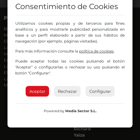
Consentimiento de Cookies
PROGRAMAS
VOCES
Utilizamos cookies propias y de terceros para fines
Bilbosport
Agurtzane
analíticos y para mostrarle publicidad personalizada en
Más Música
Belén Ollero
base a un perfil elaborado a partir de sus hábitos de
El Madrugador
navegación (por ejemplo, páginas visitadas).
Dani
Lo Más Nuevo
Eduardo
Para más información consulte la
política de cookies
.
Informativos
Eva Argote
En Ruta
Endika
Puede aceptar todas las cookies pulsando el botón
Locos por la Música
Iker
"Aceptar" o configurarlas o rechazar su uso pulsando el
El Supermadrugador
Iñigo
botón "Configurar".
La Mañana de Radio Nervión
Javi
Más Madrugada
Jon
Aceptar
Rechazar
José Ignacio
Configurar
Joseba
Luis Carlos
Mar y Cielo
Powered by
Media Sector S.L.
Miguel Ángel
Mónica Ambrosio
Richard
Yaiza