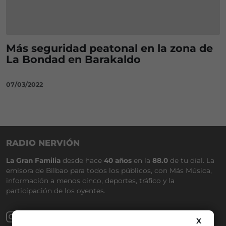
Más seguridad peatonal en la zona de
La Bondad en Barakaldo
07/03/2022
RADIO NERVIÓN
La Gran Familia
desde hace
40 años
en la
88.0
de tu dial. La
emisora de Bilbao para todos los públicos, con Más Música,
información a menos cinco, deportes, tráfico y la
participación de los oyentes.
X