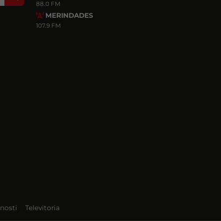
88.0 FM
MERINDADES
107.9 FM
nosti
Televitoria