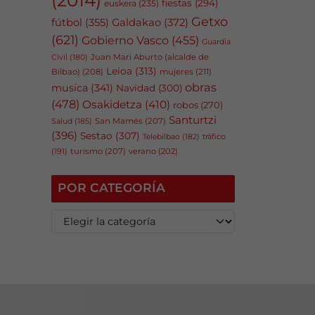
fiestas
(294)
euskera
(235)
Getxo
fútbol
(355)
Galdakao
(372)
(621)
Gobierno Vasco
(455)
Guardia
Juan Mari Aburto (alcalde de
Civil
(180)
Leioa
(313)
Bilbao)
(208)
mujeres
(211)
obras
musica
(341)
Navidad
(300)
(478)
Osakidetza
(410)
robos
(270)
Santurtzi
San Mamés
(207)
Salud
(185)
(396)
Sestao
(307)
tráfico
Telebilbao
(182)
(191)
turismo
(207)
verano
(202)
POR CATEGORÍA
P
o
r
c
a
t
e