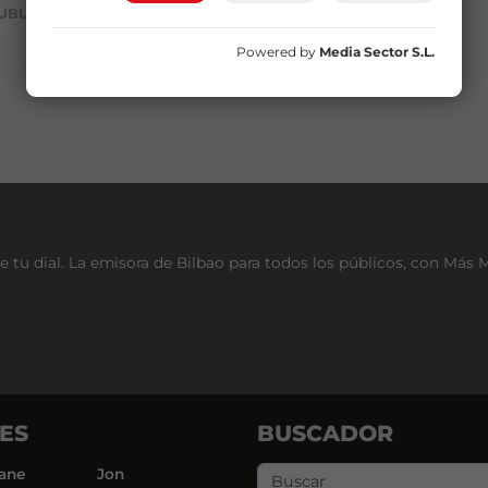
UBLICIDAD
Powered by
Media Sector S.L.
e tu dial. La emisora de Bilbao para todos los públicos, con Más 
ES
BUSCADOR
ane
Jon