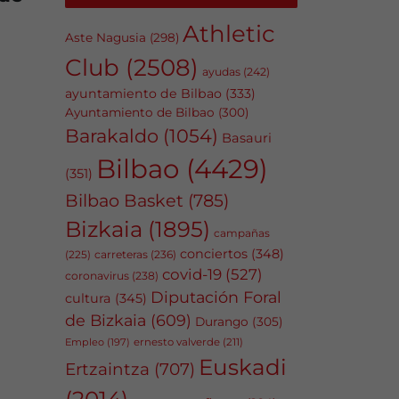
Athletic
Aste Nagusia
(298)
Club
(2508)
ayudas
(242)
ayuntamiento de Bilbao
(333)
Ayuntamiento de Bilbao
(300)
Barakaldo
(1054)
Basauri
Bilbao
(4429)
(351)
Bilbao Basket
(785)
Bizkaia
(1895)
campañas
conciertos
(348)
carreteras
(236)
(225)
covid-19
(527)
coronavirus
(238)
Diputación Foral
cultura
(345)
de Bizkaia
(609)
Durango
(305)
Empleo
(197)
ernesto valverde
(211)
Euskadi
Ertzaintza
(707)
(2014)