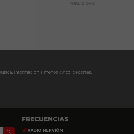
g
PUBLICIDAD
o
r
í
a
Música, información a menos cinco, deportes,
FRECUENCIAS
RADIO NERVIÓN
Search