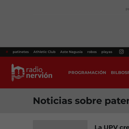
P
#
patinetes
Athletic Club
Aste Nagusia
robos
playas
PROGRAMACIÓN
BILBOS
Noticias sobre pate
La UPV cre