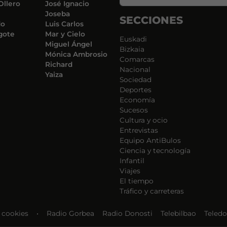
Ollero
José Ignacio
Joseba
SECCIONES
do
Luis Carlos
gote
Mar y Cielo
Euskadi
Miguel Ángel
Bizkaia
Mónica Ambrosio
Comarcas
Richard
Nacional
Yaiza
Sociedad
Deportes
Economía
Sucesos
Cultura y ocio
Entrevistas
Equipo AntiBulos
Ciencia y tecnología
Infantil
Viajes
El tiempo
Tráfico y carreteras
e cookies
•
Radio Gorbea
Radio Donosti
Telebilbao
Teledo