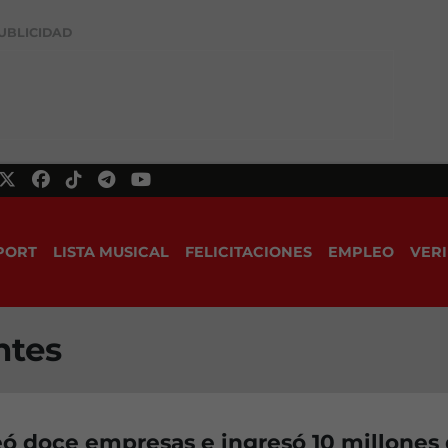
UBLICIDAD
PORT
LISTA MUSICAL
FELICITACIONES
EMPLEO
VERI
ntes
ó doce empresas e ingresó 10 millones