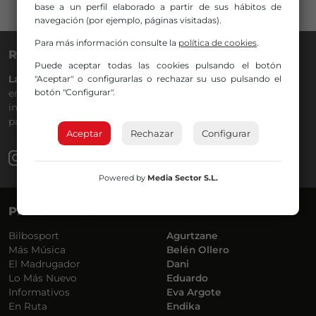
base a un perfil elaborado a partir de sus hábitos de
navegación (por ejemplo, páginas visitadas).
Para más información consulte la
política de cookies
.
RADIO NERVIÓN
Puede aceptar todas las cookies pulsando el botón
La Gran Familia
"Aceptar" o configurarlas o rechazar su uso pulsando el
desde hace
40 años
en la
88.0
de tu dial. La
botón "Configurar".
emisora de Bilbao para todos los públicos, con Más Música,
información a menos cinco, deportes, tráfico y la
participación de los oyentes.
Aceptar
Rechazar
Configurar
Powered by
Media Sector S.L.
PROGRAMAS
VOCES
Bilbosport
Agurtzane
Más Música
Belén Ollero
El Madrugador
Dani
Lo Más Nuevo
Eduardo
Informativos
Eva Argote
En Ruta
Endika