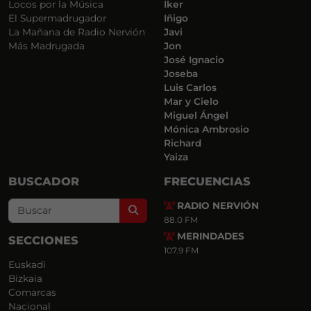
Locos por la Música
Iker
El Supermadrugador
Iñigo
La Mañana de Radio Nervión
Javi
Más Madrugada
Jon
José Ignacio
Joseba
Luis Carlos
Mar y Cielo
Miguel Ángel
Mónica Ambrosio
Richard
Yaiza
BUSCADOR
FRECUENCIAS
RADIO NERVIÓN
Search
88.0 FM
MERINDADES
SECCIONES
107.9 FM
Euskadi
Bizkaia
Comarcas
Nacional