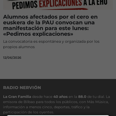
Alumnos afectados por el cero en
euskera de la PAU convocan una
manifestación para este lunes:
«Pedimos explicaciones»
La convocatoria es espontánea y organizada por los
propios alumnos
12/06/2026
RADIO NERVIÓN
La Gran Familia
desde hace
40 años
en la
88.0
de tu dial. La
emisora de Bilbao para todos los públicos, con Más Música,
información a menos cinco, deportes, tráfico y la
participación de los oyentes.