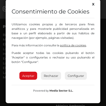
X
Consentimiento de Cookies
Utilizamos cookies propias y de terceros para fines
PROGRAMAS
VOCES
analíticos y para mostrarle publicidad personalizada en
base a un perfil elaborado a partir de sus hábitos de
Bilbosport
Agurtzane
navegación (por ejemplo, páginas visitadas).
Más Música
Belén Ollero
El Madrugador
Dani
Para más información consulte la
política de cookies
.
Lo Más Nuevo
Eduardo
Puede aceptar todas las cookies pulsando el botón
Informativos
Eva Argote
"Aceptar" o configurarlas o rechazar su uso pulsando el
En Ruta
Endika
botón "Configurar".
Locos por la Música
Iker
El Supermadrugador
Iñigo
La Mañana de Radio Nervión
Javi
Aceptar
Rechazar
Configurar
Más Madrugada
Jon
José Ignacio
Joseba
Powered by
Media Sector S.L.
Luis Carlos
Mar y Cielo
Miguel Ángel
Mónica Ambrosio