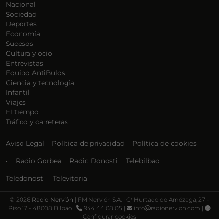
Nacional
Sociedad
Deportes
Economía
Sucesos
Cultura y ocio
Entrevistas
Equipo AntiBulos
Ciencia y tecnología
Infantil
Viajes
El tiempo
Tráfico y carreteras
Aviso Legal
Política de privacidad
Política de cookies
•
Radio Gorbea
Radio Donosti
Telebilbao
Teledonosti
Televitoria
©
2026
Radio Nervión
| FM Nervión S.A. | C/ Hurtado de Amézaga, 27 -
Piso 17 - 48008 Bilbao |
944 44 08 05 |
info
radionervion.com |
Configurar cookies