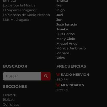
En Ruta
Endika
Locos por la Música
Iker
El Supermadrugador
Iñigo
La Mañana de Radio Nervión
Javi
Más Madrugada
Jon
José Ignacio
Joseba
Luis Carlos
Mar y Cielo
Miguel Ángel
Mónica Ambrosio
Richard
Yaiza
BUSCADOR
FRECUENCIAS
RADIO NERVIÓN
Search
88.0 FM
MERINDADES
SECCIONES
107.9 FM
Euskadi
Bizkaia
Comarcas