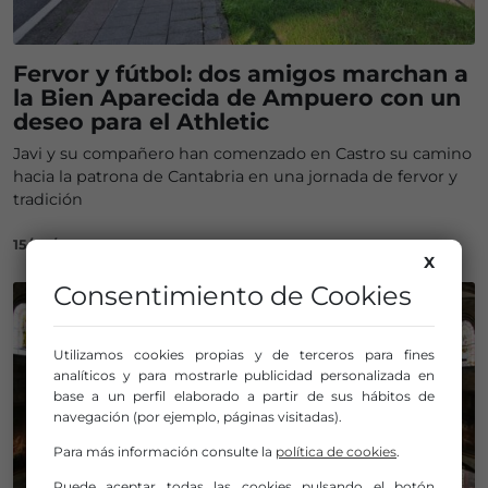
Fervor y fútbol: dos amigos marchan a
la Bien Aparecida de Ampuero con un
deseo para el Athletic
Javi y su compañero han comenzado en Castro su camino
hacia la patrona de Cantabria en una jornada de fervor y
tradición
15/09/2025
X
Consentimiento de Cookies
Utilizamos cookies propias y de terceros para fines
analíticos y para mostrarle publicidad personalizada en
base a un perfil elaborado a partir de sus hábitos de
navegación (por ejemplo, páginas visitadas).
Para más información consulte la
política de cookies
.
Puede aceptar todas las cookies pulsando el botón