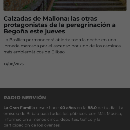
Calzadas de Mallona: las otras
protagonistas de la peregrinación a
Begoña este jueves
La Basílica permanecerá abierta toda la noche en una
jornada marcada por el ascenso por uno de los caminos
más emblemáticos de Bilbao
13/08/2025
RADIO NERVIÓN
La Gran Familia
desde hace
40 años
en la
88.0
de tu dial. La
emisora de Bilbao para todos los públicos, con Más Música,
información a menos cinco, deportes, tráfico y la
participación de los oyentes.