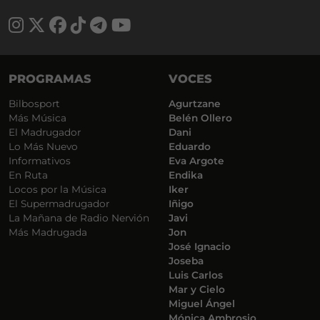
PROGRAMAS
VOCES
Bilbosport
Agurtzane
Más Música
Belén Ollero
El Madrugador
Dani
Lo Más Nuevo
Eduardo
Informativos
Eva Argote
En Ruta
Endika
Locos por la Música
Iker
El Supermadrugador
Iñigo
La Mañana de Radio Nervión
Javi
Más Madrugada
Jon
José Ignacio
Joseba
Luis Carlos
Mar y Cielo
Miguel Ángel
Mónica Ambrosio