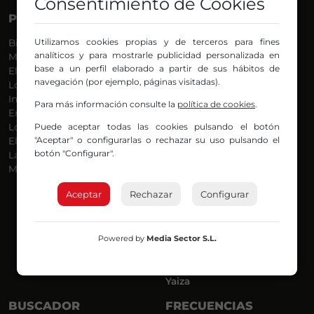
Consentimiento de Cookies
PROGRAMAS
VOCES
Utilizamos cookies propias y de terceros para fines
Bilbosport
Agurtzane
analíticos y para mostrarle publicidad personalizada en
Más Música
Belén Ollero
base a un perfil elaborado a partir de sus hábitos de
El Madrugador
Dani
navegación (por ejemplo, páginas visitadas).
Lo Más Nuevo
Eduardo
Informativos
Eva Argote
Para más información consulte la
política de cookies
.
En Ruta
Endika
Puede aceptar todas las cookies pulsando el botón
Locos por la Música
Iker
"Aceptar" o configurarlas o rechazar su uso pulsando el
El Supermadrugador
Iñigo
botón "Configurar".
La Mañana de Radio Nervión
Javi
Más Madrugada
Jon
José Ignacio
Aceptar
Rechazar
Configurar
Joseba
Luis Carlos
Mar y Cielo
Powered by
Media Sector S.L.
Miguel Ángel
Mónica Ambrosio
Richard
Yaiza
BUSCADOR
FRECUENCIAS