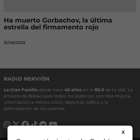
Ha muerto Gorbachov, la última
estrella del firmamento rojo
31/08/2022
RADIO NERVIÓN
La Gran Familia
desde hace
40 años
en la
88.0
de tu dial. La
emisora de Bilbao para todos los públicos, con Más Música,
información a menos cinco, deportes, tráfico y la
participación de los oyentes.
X