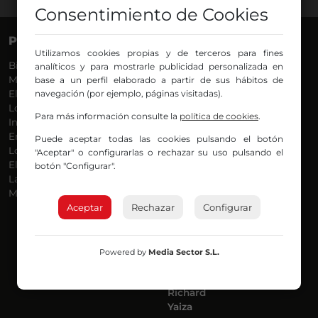
Consentimiento de Cookies
PROGRAMAS
VOCES
Utilizamos cookies propias y de terceros para fines
Bilbosport
Agurtzane
analíticos y para mostrarle publicidad personalizada en
Más Música
Belén Ollero
base a un perfil elaborado a partir de sus hábitos de
El Madrugador
navegación (por ejemplo, páginas visitadas).
Dani
Lo Más Nuevo
Eduardo
Para más información consulte la
política de cookies
.
Informativos
Eva Argote
En Ruta
Endika
Puede aceptar todas las cookies pulsando el botón
Locos por la Música
Iker
"Aceptar" o configurarlas o rechazar su uso pulsando el
El Supermadrugador
Iñigo
botón "Configurar".
La Mañana de Radio Nervión
Javi
Más Madrugada
Jon
Aceptar
Rechazar
José Ignacio
Configurar
Joseba
Luis Carlos
Mar y Cielo
Powered by
Media Sector S.L.
Miguel Ángel
Mónica Ambrosio
Richard
Yaiza