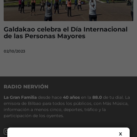
Galdakao celebra el Día Internacional
de las Personas Mayores
02/10/2023
RADIO NERVIÓN
La Gran Familia
desde hace
40 años
en la
88.0
de tu dial. La
emisora de Bilbao para todos los públicos, con Más Música,
información a menos cinco, deportes, tráfico y la
participación de los oyentes.
X