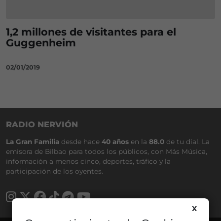
1,2 millones de visitantes para el
Guggenheim
02/01/2019
RADIO NERVIÓN
La Gran Familia
desde hace
40 años
en la
88.0
de tu dial. La
emisora de Bilbao para todos los públicos, con Más Música,
información a menos cinco, deportes, tráfico y la
participación de los oyentes.
X