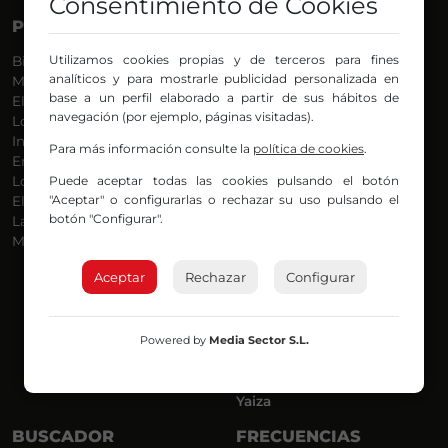
Consentimiento de Cookies
PROGRAMAS
VOCES
Utilizamos cookies propias y de terceros para fines
Bilbosport
Agurtzane
analíticos y para mostrarle publicidad personalizada en
Más Música
Belén Ollero
base a un perfil elaborado a partir de sus hábitos de
El Madrugador
Dani
navegación (por ejemplo, páginas visitadas).
Lo Más Nuevo
Eduardo
Informativos
Eva Argote
Para más información consulte la
política de cookies
.
En Ruta
Endika
Puede aceptar todas las cookies pulsando el botón
Locos por la Música
Iker
"Aceptar" o configurarlas o rechazar su uso pulsando el
El Supermadrugador
Iñigo
botón "Configurar".
La Mañana de Radio Nervión
Javi
Más Madrugada
Jon
José Ignacio
Aceptar
Rechazar
Configurar
Joseba
Luis Carlos
Mar y Cielo
Powered by
Media Sector S.L.
Miguel Ángel
Mónica Ambrosio
Richard
Yaiza
BUSCADOR
FRECUENCIAS