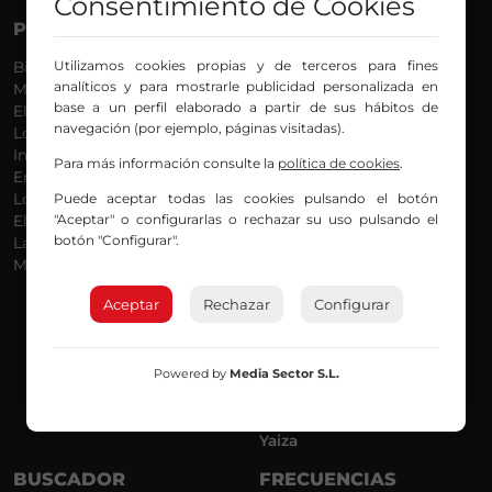
Consentimiento de Cookies
PROGRAMAS
VOCES
Utilizamos cookies propias y de terceros para fines
Bilbosport
Agurtzane
analíticos y para mostrarle publicidad personalizada en
Más Música
Belén Ollero
base a un perfil elaborado a partir de sus hábitos de
El Madrugador
Dani
navegación (por ejemplo, páginas visitadas).
Lo Más Nuevo
Eduardo
Informativos
Eva Argote
Para más información consulte la
política de cookies
.
En Ruta
Endika
Puede aceptar todas las cookies pulsando el botón
Locos por la Música
Iker
"Aceptar" o configurarlas o rechazar su uso pulsando el
El Supermadrugador
Iñigo
botón "Configurar".
La Mañana de Radio Nervión
Javi
Más Madrugada
Jon
José Ignacio
Aceptar
Rechazar
Configurar
Joseba
Luis Carlos
Mar y Cielo
Powered by
Media Sector S.L.
Miguel Ángel
Mónica Ambrosio
Richard
Yaiza
BUSCADOR
FRECUENCIAS