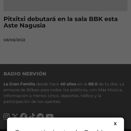
Pitxitxi debutará en la sala BBK esta
Aste Nagusia
08/06/2022
RADIO NERVIÓN
La Gran Familia
desde hace
40 años
en la
88.0
de tu dial. La
emisora de Bilbao para todos los públicos, con Más Música,
información a menos cinco, deportes, tráfico y la
participación de los oyentes.
X