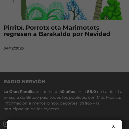
Pirritx, Porrotx eta Marimotots
regresan a Barakaldo por Navidad
04/12/2023
RADIO NERVIÓN
La Gran Familia
desde hace
40 años
en la
88.0
de tu dial. La
emisora de Bilbao para todos los públicos, con Más Música,
información a menos cinco, deportes, tráfico y la
participación de los oyentes.
X