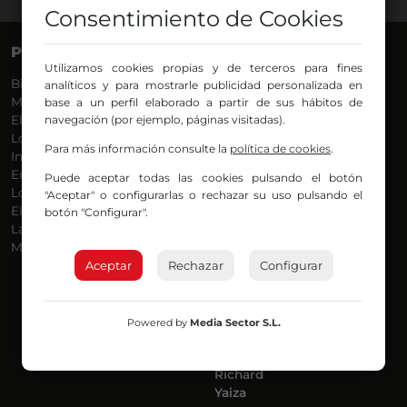
Consentimiento de Cookies
PROGRAMAS
VOCES
Utilizamos cookies propias y de terceros para fines
Bilbosport
Agurtzane
analíticos y para mostrarle publicidad personalizada en
Más Música
Belén Ollero
base a un perfil elaborado a partir de sus hábitos de
El Madrugador
navegación (por ejemplo, páginas visitadas).
Dani
Lo Más Nuevo
Eduardo
Para más información consulte la
política de cookies
.
Informativos
Eva Argote
En Ruta
Endika
Puede aceptar todas las cookies pulsando el botón
Locos por la Música
Iker
"Aceptar" o configurarlas o rechazar su uso pulsando el
El Supermadrugador
Iñigo
botón "Configurar".
La Mañana de Radio Nervión
Javi
Más Madrugada
Jon
Aceptar
Rechazar
José Ignacio
Configurar
Joseba
Luis Carlos
Mar y Cielo
Powered by
Media Sector S.L.
Miguel Ángel
Mónica Ambrosio
Richard
Yaiza