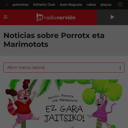
#
patinetes
Athletic Club
Aste Nagusia
robos
playas
Menú
Noticias sobre Porrotx eta
Marimotots
Abrir menú lateral