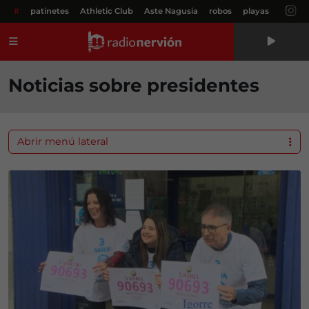
#
patinetes
Athletic Club
Aste Nagusia
robos
playas
Menú
Noticias sobre presidentes
Abrir menú lateral