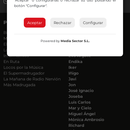
"Aceptar" o configurarlas o rechazar su uso pulsando el
botón "Configurar".
PROGRAMAS
VOCES
Aceptar
Rechazar
Configurar
Bilbosport
Agurtzane
Más Música
Belén Ollero
Powered by
Media Sector S.L.
El Madrugador
Dani
Lo Más Nuevo
Eduardo
Informativos
Eva Argote
En Ruta
Endika
Locos por la Música
Iker
El Supermadrugador
Iñigo
La Mañana de Radio Nervión
Javi
Más Madrugada
Jon
José Ignacio
Joseba
Luis Carlos
Mar y Cielo
Miguel Ángel
Mónica Ambrosio
Richard