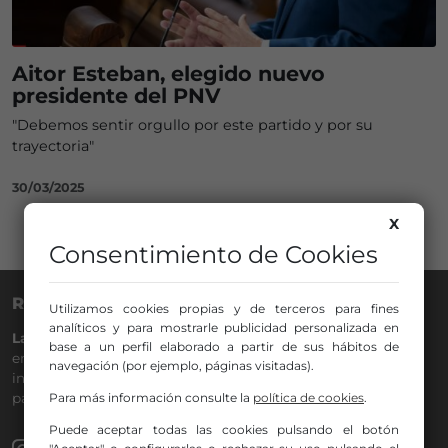
Aitor Esteban, elegido nuevo
presidente del PNV
"Debemos sentir orgullo por este partido y por su
trayectoria"
30/03/2025
X
Consentimiento de Cookies
RADIO NERVIÓN
Utilizamos cookies propias y de terceros para fines
analíticos y para mostrarle publicidad personalizada en
La Gran Familia
desde hace
40 años
en la
88.0
de tu dial. La
base a un perfil elaborado a partir de sus hábitos de
emisora de Bilbao para todos los públicos, con Más Música,
navegación (por ejemplo, páginas visitadas).
información a menos cinco, deportes, tráfico y la
participación de los oyentes.
Para más información consulte la
política de cookies
.
Puede aceptar todas las cookies pulsando el botón