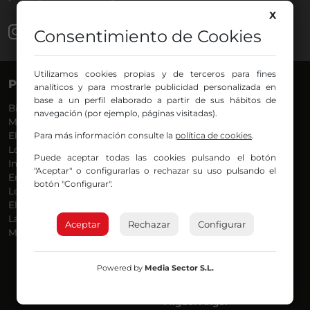
X
Consentimiento de Cookies
Utilizamos cookies propias y de terceros para fines
PROGRAMAS
VOCES
analíticos y para mostrarle publicidad personalizada en
base a un perfil elaborado a partir de sus hábitos de
Bilbosport
Agurtzane
navegación (por ejemplo, páginas visitadas).
Más Música
Belén Ollero
El Madrugador
Para más información consulte la
Dani
política de cookies
.
Lo Más Nuevo
Eduardo
Puede aceptar todas las cookies pulsando el botón
Informativos
Eva Argote
"Aceptar" o configurarlas o rechazar su uso pulsando el
En Ruta
Endika
botón "Configurar".
Locos por la Música
Iker
El Supermadrugador
Iñigo
La Mañana de Radio Nervión
Javi
Aceptar
Rechazar
Configurar
Más Madrugada
Jon
José Ignacio
Joseba
Powered by
Media Sector S.L.
Luis Carlos
Mar y Cielo
Miguel Ángel