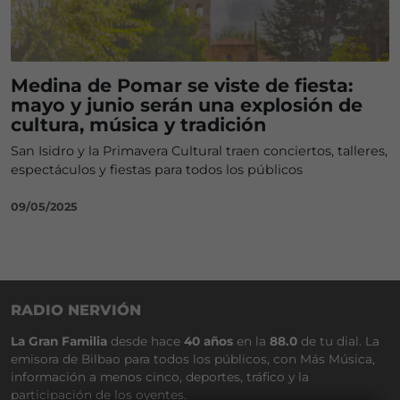
Medina de Pomar se viste de fiesta:
mayo y junio serán una explosión de
cultura, música y tradición
San Isidro y la Primavera Cultural traen conciertos, talleres,
espectáculos y fiestas para todos los públicos
09/05/2025
RADIO NERVIÓN
La Gran Familia
desde hace
40 años
en la
88.0
de tu dial. La
emisora de Bilbao para todos los públicos, con Más Música,
información a menos cinco, deportes, tráfico y la
participación de los oyentes.