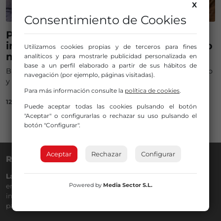
X
Consentimiento de Cookies
Pulmón de Acero abre este jueves las
inscripciones de su décimo aniversario
Utilizamos cookies propias y de terceros para fines
más internacional
analíticos y para mostrarle publicidad personalizada en
base a un perfil elaborado a partir de sus hábitos de
Barakaldo se convertirá en el epicentro del turismo activo
navegación (por ejemplo, páginas visitadas).
y estrenando la 1ª edición de Pulmón de Acero Trail
Para más información consulte la
política de cookies
.
12/03/2025
Puede aceptar todas las cookies pulsando el botón
"Aceptar" o configurarlas o rechazar su uso pulsando el
botón "Configurar".
Aceptar
Rechazar
Configurar
RADIO NERVIÓN
La Gran Familia
desde hace
40 años
en la
88.0
de tu dial. La
Powered by
Media Sector S.L.
emisora de Bilbao para todos los públicos, con Más Música,
información a menos cinco, deportes, tráfico y la
participación de los oyentes.