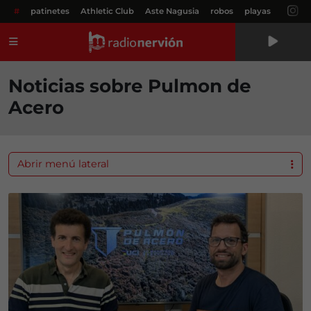
#
patinetes
Athletic Club
Aste Nagusia
robos
playas
Menú
Noticias sobre Pulmon de
Acero
Abrir menú lateral