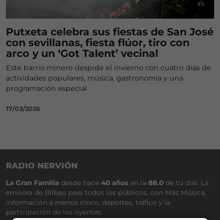
Putxeta celebra sus fiestas de San José
con sevillanas, fiesta flúor, tiro con
arco y un ‘Got Talent’ vecinal
Este barrio minero despide el invierno con cuatro días de
actividades populares, música, gastronomía y una
programación especial
17/03/2026
RADIO NERVIÓN
La Gran Familia
desde hace
40 años
en la
88.0
de tu dial. La
emisora de Bilbao para todos los públicos, con Más Música,
información a menos cinco, deportes, tráfico y la
participación de los oyentes.