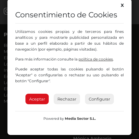
X
Consentimiento de Cookies
Utilizamos cookies propias y de terceros para fines
PROGRAMAS
VOCES
analíticos y para mostrarle publicidad personalizada en
base a un perfil elaborado a partir de sus hábitos de
Bilbosport
Agurtzane
navegación (por ejemplo, páginas visitadas).
Más Música
Belén Ollero
El Madrugador
Dani
Para más información consulte la
política de cookies
.
Lo Más Nuevo
Eduardo
Puede aceptar todas las cookies pulsando el botón
Informativos
Eva Argote
"Aceptar" o configurarlas o rechazar su uso pulsando el
En Ruta
Endika
botón "Configurar".
Locos por la Música
Iker
El Supermadrugador
Iñigo
La Mañana de Radio Nervión
Javi
Aceptar
Rechazar
Configurar
Más Madrugada
Jon
José Ignacio
Joseba
Powered by
Media Sector S.L.
Luis Carlos
Mar y Cielo
Miguel Ángel
Mónica Ambrosio