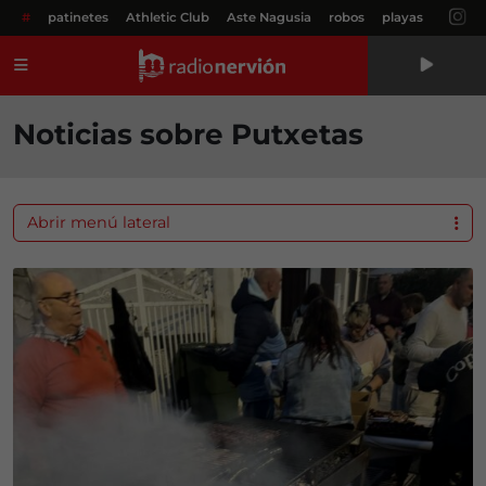
#
patinetes
Athletic Club
Aste Nagusia
robos
playas
Menú
Noticias sobre Putxetas
Abrir menú lateral