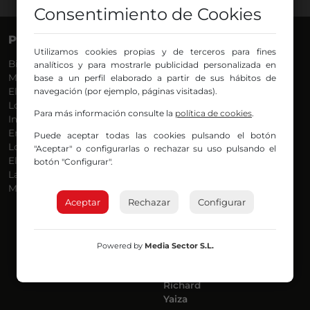
Consentimiento de Cookies
PROGRAMAS
VOCES
Utilizamos cookies propias y de terceros para fines
Bilbosport
Agurtzane
analíticos y para mostrarle publicidad personalizada en
Más Música
Belén Ollero
base a un perfil elaborado a partir de sus hábitos de
El Madrugador
navegación (por ejemplo, páginas visitadas).
Dani
Lo Más Nuevo
Eduardo
Para más información consulte la
política de cookies
.
Informativos
Eva Argote
En Ruta
Endika
Puede aceptar todas las cookies pulsando el botón
Locos por la Música
Iker
"Aceptar" o configurarlas o rechazar su uso pulsando el
El Supermadrugador
Iñigo
botón "Configurar".
La Mañana de Radio Nervión
Javi
Más Madrugada
Jon
Aceptar
Rechazar
José Ignacio
Configurar
Joseba
Luis Carlos
Mar y Cielo
Powered by
Media Sector S.L.
Miguel Ángel
Mónica Ambrosio
Richard
Yaiza