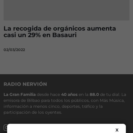
La recogida de orgánicos aumenta
casi un 29% en Basauri
02/03/2022
RADIO NERVIÓN
La Gran Familia
desde hace
40 años
en la
88.0
de tu dial. La
emisora de Bilbao para todos los públicos, con Más Música,
información a menos cinco, deportes, tráfico y la
participación de los oyentes.
X