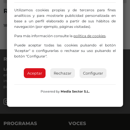
RAPHAEL 2 DICIEMBRE EN MIRIBILLA
Utilizamos cookies propias y de terceros para fines
analíticos y para mostrarle publicidad personalizada en
base a un perfil elaborado a partir de sus hábitos de
18/10/2022
navegación (por ejemplo, páginas visitadas).
Para más información consulte la
política de cookies
.
Puede aceptar todas las cookies pulsando el botón
"Aceptar" o configurarlas o rechazar su uso pulsando el
botón "Configurar".
RADIO NERVIÓN
La Gran Familia
desde hace
40 años
en la
88.0
de tu dial. La
Aceptar
Rechazar
Configurar
emisora de Bilbao para todos los públicos, con Más Música,
información a menos cinco, deportes, tráfico y la
participación de los oyentes.
Powered by
Media Sector S.L.
PROGRAMAS
VOCES