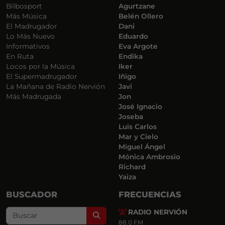
Bilbosport
Agurtzane
Más Música
Belén Ollero
El Madrugador
Dani
Lo Más Nuevo
Eduardo
Informativos
Eva Argote
En Ruta
Endika
Locos por la Música
Iker
El Supermadrugador
Iñigo
La Mañana de Radio Nervión
Javi
Más Madrugada
Jon
José Ignacio
Joseba
Luis Carlos
Mar y Cielo
Miguel Ángel
Mónica Ambrosio
Richard
Yaiza
BUSCADOR
FRECUENCIAS
RADIO NERVIÓN
Search
88.0 FM