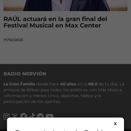
RAÚL actuará en la gran final del
Festival Musical en Max Center
17/10/2023
RADIO NERVIÓN
La Gran Familia
desde hace
40 años
en la
88.0
de tu dial. La
emisora de Bilbao para todos los públicos, con Más Música,
información a menos cinco, deportes, tráfico y la
participación de los oyentes.
X