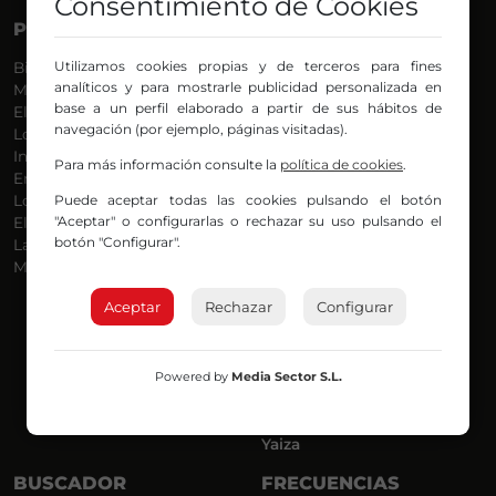
Consentimiento de Cookies
PROGRAMAS
VOCES
Utilizamos cookies propias y de terceros para fines
Bilbosport
Agurtzane
analíticos y para mostrarle publicidad personalizada en
Más Música
Belén Ollero
base a un perfil elaborado a partir de sus hábitos de
El Madrugador
Dani
navegación (por ejemplo, páginas visitadas).
Lo Más Nuevo
Eduardo
Informativos
Eva Argote
Para más información consulte la
política de cookies
.
En Ruta
Endika
Puede aceptar todas las cookies pulsando el botón
Locos por la Música
Iker
"Aceptar" o configurarlas o rechazar su uso pulsando el
El Supermadrugador
Iñigo
botón "Configurar".
La Mañana de Radio Nervión
Javi
Más Madrugada
Jon
José Ignacio
Aceptar
Rechazar
Configurar
Joseba
Luis Carlos
Mar y Cielo
Powered by
Media Sector S.L.
Miguel Ángel
Mónica Ambrosio
Richard
Yaiza
BUSCADOR
FRECUENCIAS