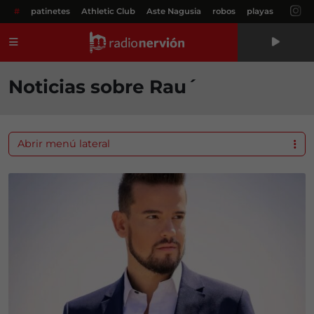
#
patinetes
Athletic Club
Aste Nagusia
robos
playas
Menú
Noticias sobre Rau´
Abrir menú lateral