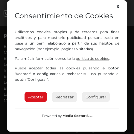
X
Consentimiento de Cookies
Utilizamos cookies propias y de terceros para fines
PROGRAMAS
VOCES
analíticos y para mostrarle publicidad personalizada en
base a un perfil elaborado a partir de sus hábitos de
Bilbosport
Agurtzane
navegación (por ejemplo, páginas visitadas).
Más Música
Belén Ollero
El Madrugador
Dani
Para más información consulte la
política de cookies
.
Lo Más Nuevo
Eduardo
Puede aceptar todas las cookies pulsando el botón
Informativos
Eva Argote
"Aceptar" o configurarlas o rechazar su uso pulsando el
En Ruta
Endika
botón "Configurar".
Locos por la Música
Iker
El Supermadrugador
Iñigo
La Mañana de Radio Nervión
Javi
Aceptar
Rechazar
Configurar
Más Madrugada
Jon
José Ignacio
Joseba
Powered by
Media Sector S.L.
Luis Carlos
Mar y Cielo
Miguel Ángel