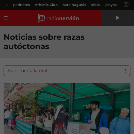
#
patinetes
Athletic Club
Aste Nagusia
robos
playas
Menú
Noticias sobre razas
autóctonas
Abrir menú lateral