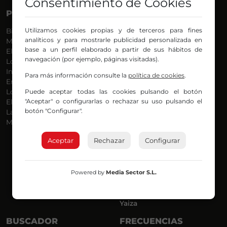
Consentimiento de Cookies
PROGRAMAS
VOCES
Utilizamos cookies propias y de terceros para fines
Bilbosport
Agurtzane
analíticos y para mostrarle publicidad personalizada en
Más Música
Belén Ollero
base a un perfil elaborado a partir de sus hábitos de
El Madrugador
Dani
navegación (por ejemplo, páginas visitadas).
Lo Más Nuevo
Eduardo
Informativos
Eva Argote
Para más información consulte la
política de cookies
.
En Ruta
Endika
Puede aceptar todas las cookies pulsando el botón
Locos por la Música
Iker
"Aceptar" o configurarlas o rechazar su uso pulsando el
El Supermadrugador
Iñigo
botón "Configurar".
La Mañana de Radio Nervión
Javi
Más Madrugada
Jon
José Ignacio
Aceptar
Rechazar
Configurar
Joseba
Luis Carlos
Mar y Cielo
Powered by
Media Sector S.L.
Miguel Ángel
Mónica Ambrosio
Richard
Yaiza
BUSCADOR
FRECUENCIAS