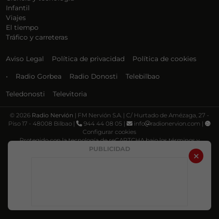
Infantil
Viajes
El tiempo
Tráfico y carreteras
Aviso Legal
Política de privacidad
Política de cookies
•
Radio Gorbea
Radio Donosti
Telebilbao
Teledonosti
Televitoria
©
2026
Radio Nervión
| FM Nervión S.A. | C/ Hurtado de Amézaga, 27 -
Piso 17 - 48008 Bilbao |
944 44 08 05 |
info
radionervion.com |
Configurar cookies
Protegido con la tecnología de reCAPTCHA bajo los términos y
condiciones de Google, su
Política de privacidad
y
Términos de servicio
.
PUBLICIDAD