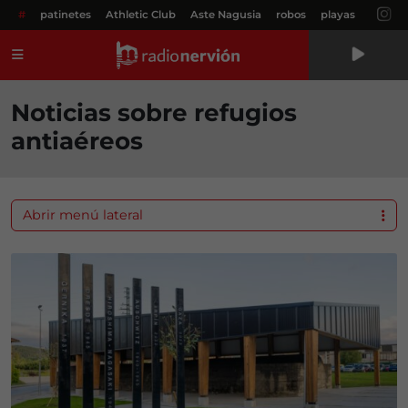
#
patinetes
Athletic Club
Aste Nagusia
robos
playas
Menú
Noticias sobre refugios
antiaéreos
Abrir menú lateral