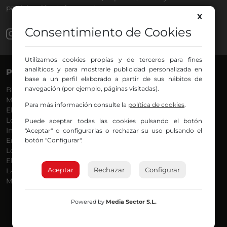
participación de los oyentes.
X
Consentimiento de Cookies
Utilizamos cookies propias y de terceros para fines
analíticos y para mostrarle publicidad personalizada en
PROGRAMAS
VOCES
base a un perfil elaborado a partir de sus hábitos de
navegación (por ejemplo, páginas visitadas).
Bilbosport
Agurtzane
Más Música
Belén Ollero
Para más información consulte la
política de cookies
.
El Madrugador
Dani
Lo Más Nuevo
Eduardo
Puede aceptar todas las cookies pulsando el botón
Informativos
Eva Argote
"Aceptar" o configurarlas o rechazar su uso pulsando el
botón "Configurar".
En Ruta
Endika
Locos por la Música
Iker
El Supermadrugador
Iñigo
Aceptar
Rechazar
Configurar
La Mañana de Radio Nervión
Javi
Más Madrugada
Jon
José Ignacio
Joseba
Powered by
Media Sector S.L.
Luis Carlos
Mar y Cielo