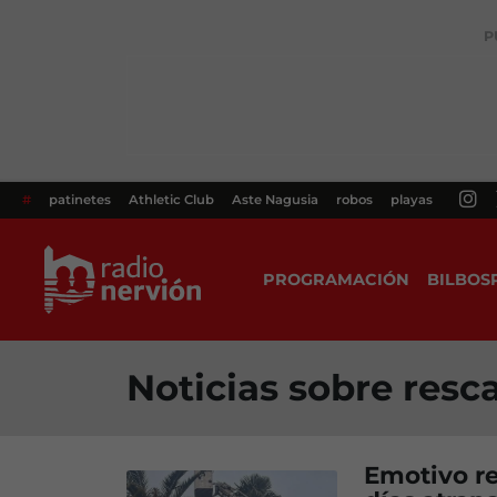
P
#
patinetes
Athletic Club
Aste Nagusia
robos
playas
PROGRAMACIÓN
BILBOS
Noticias sobre resc
Emotivo re