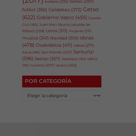
fiestas
(297)
euskera
(235)
Getxo
fútbol
(356)
Galdakao
(372)
(622)
Gobierno Vasco
(455)
Guardia
Juan Mari Aburto (alcalde de
Civil
(180)
Leioa
(313)
Bilbao)
(208)
mujeres
(211)
obras
musica
(341)
Navidad
(300)
(478)
Osakidetza
(411)
robos
(271)
Santurtzi
San Mamés
(207)
Salud
(186)
(396)
Sestao
(307)
tráfico
Telebilbao
(182)
(191)
turismo
(207)
verano
(202)
POR CATEGORÍA
P
o
r
c
a
t
e