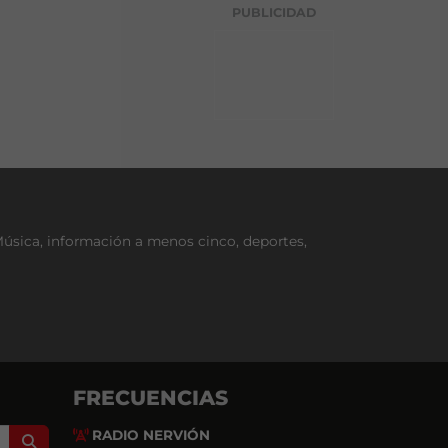
g
PUBLICIDAD
o
r
í
a
Música, información a menos cinco, deportes,
FRECUENCIAS
RADIO NERVIÓN
Search