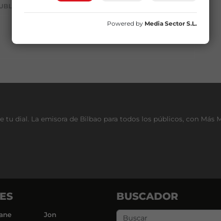
UBLICIDAD
Powered by
Media Sector S.L.
e tu dial. La emisora de Bilbao para todos los públicos, con Más 
ES
BUSCADOR
ane
Jon