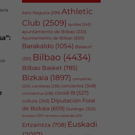
Athletic
avía
Aste Nagusia
(299)
Club
(2509)
ayudas
(242)
ayuntamiento de Bilbao
(333)
sa”:
Ayuntamiento de Bilbao
(300)
Barakaldo
(1054)
Basauri
Bilbao
(4434)
(351)
los
Bilbao Basket
(785)
Bizkaia
(1897)
campañas
conciertos
(348)
carreteras
(236)
(225)
e
covid-19
(527)
coronavirus
(238)
Diputación Foral
cultura
(345)
de Bizkaia
(609)
Durango
(305)
Empleo
(197)
ernesto valverde
(211)
Euskadi
Ertzaintza
(708)
(2017)