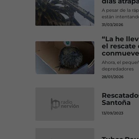
días atrap
A pesar de la r
están intentando
31/03/2026
“La he llev
el rescate
conmueve 
Ahora, el pequeñ
depredadores
28/01/2026
Rescatados
Santoña
13/09/2023