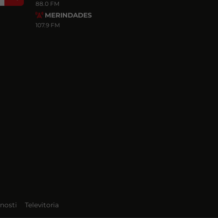
88.0 FM
MERINDADES
107.9 FM
nosti
Televitoria