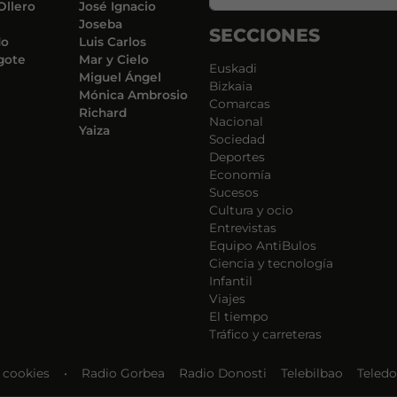
Ollero
José Ignacio
Joseba
SECCIONES
do
Luis Carlos
gote
Mar y Cielo
Euskadi
Miguel Ángel
Bizkaia
Mónica Ambrosio
Comarcas
Richard
Nacional
Yaiza
Sociedad
Deportes
Economía
Sucesos
Cultura y ocio
Entrevistas
Equipo AntiBulos
Ciencia y tecnología
Infantil
Viajes
El tiempo
Tráfico y carreteras
e cookies
•
Radio Gorbea
Radio Donosti
Telebilbao
Teledo