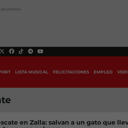
UBLICIDAD
PORT
LISTA MUSICAL
FELICITACIONES
EMPLEO
VERI
ate
scate en Zalla: salvan a un gato que lle