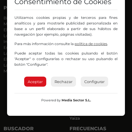
Consentimiento de Cookies
PROGRAMAS
VOCES
Utilizamos cookies propias y de terceros para fines
Bilbosport
Agurtzane
analíticos y para mostrarle publicidad personalizada en
Más Música
Belén Ollero
base a un perfil elaborado a partir de sus hábitos de
El Madrugador
Dani
navegación (por ejemplo, páginas visitadas).
Lo Más Nuevo
Eduardo
Informativos
Eva Argote
Para más información consulte la
política de cookies
.
En Ruta
Endika
Puede aceptar todas las cookies pulsando el botón
Locos por la Música
Iker
"Aceptar" o configurarlas o rechazar su uso pulsando el
El Supermadrugador
Iñigo
botón "Configurar".
La Mañana de Radio Nervión
Javi
Más Madrugada
Jon
José Ignacio
Aceptar
Rechazar
Configurar
Joseba
Luis Carlos
Mar y Cielo
Powered by
Media Sector S.L.
Miguel Ángel
Mónica Ambrosio
Richard
Yaiza
BUSCADOR
FRECUENCIAS