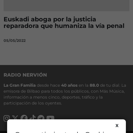
Euskadi aboga por la justicia
reparadora que humaniza la vía penal
05/05/2022
RADIO NERVIÓN
La Gran Familia
desde hace
40 años
en la
88.0
de tu dial. La
emisora de Bilbao para todos los públicos, con Más Música,
información a menos cinco, deportes, tráfico y la
participación de los oyentes.
X