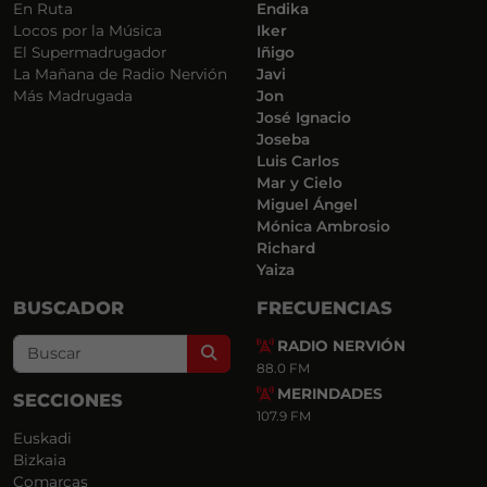
En Ruta
Endika
Locos por la Música
Iker
El Supermadrugador
Iñigo
La Mañana de Radio Nervión
Javi
Más Madrugada
Jon
José Ignacio
Joseba
Luis Carlos
Mar y Cielo
Miguel Ángel
Mónica Ambrosio
Richard
Yaiza
BUSCADOR
FRECUENCIAS
RADIO NERVIÓN
Search
88.0 FM
MERINDADES
SECCIONES
107.9 FM
Euskadi
Bizkaia
Comarcas