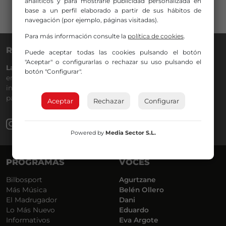
analíticos y para mostrarle publicidad personalizada en
base a un perfil elaborado a partir de sus hábitos de
navegación (por ejemplo, páginas visitadas).
Para más información consulte la
política de cookies
.
RADIO NERVIÓN
Puede aceptar todas las cookies pulsando el botón
"Aceptar" o configurarlas o rechazar su uso pulsando el
La Gran Familia
desde hace
40 años
en la
88.0
de tu dial. La
botón "Configurar".
emisora de Bilbao para todos los públicos, con Más Música,
información a menos cinco, deportes, tráfico y la
participación de los oyentes.
Aceptar
Rechazar
Configurar
Powered by
Media Sector S.L.
PROGRAMAS
VOCES
Bilbosport
Agurtzane
Más Música
Belén Ollero
El Madrugador
Dani
Lo Más Nuevo
Eduardo
Informativos
Eva Argote