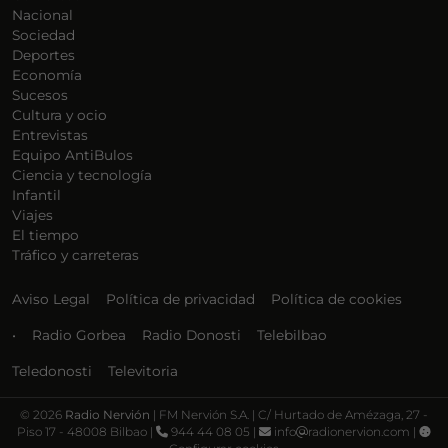
Nacional
Sociedad
Deportes
Economía
Sucesos
Cultura y ocio
Entrevistas
Equipo AntiBulos
Ciencia y tecnología
Infantil
Viajes
El tiempo
Tráfico y carreteras
Aviso Legal
Política de privacidad
Política de cookies
•
Radio Gorbea
Radio Donosti
Telebilbao
Teledonosti
Televitoria
©
2026
Radio Nervión
| FM Nervión S.A. | C/ Hurtado de Amézaga, 27 -
Piso 17 - 48008 Bilbao |
944 44 08 05 |
info
radionervion.com |