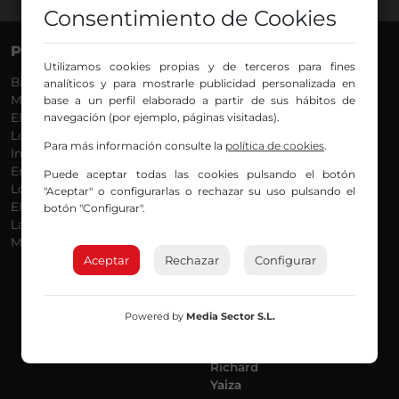
Consentimiento de Cookies
PROGRAMAS
VOCES
Utilizamos cookies propias y de terceros para fines
Bilbosport
Agurtzane
analíticos y para mostrarle publicidad personalizada en
Más Música
Belén Ollero
base a un perfil elaborado a partir de sus hábitos de
El Madrugador
navegación (por ejemplo, páginas visitadas).
Dani
Lo Más Nuevo
Eduardo
Para más información consulte la
política de cookies
.
Informativos
Eva Argote
En Ruta
Endika
Puede aceptar todas las cookies pulsando el botón
Locos por la Música
Iker
"Aceptar" o configurarlas o rechazar su uso pulsando el
El Supermadrugador
Iñigo
botón "Configurar".
La Mañana de Radio Nervión
Javi
Más Madrugada
Jon
Aceptar
Rechazar
José Ignacio
Configurar
Joseba
Luis Carlos
Mar y Cielo
Powered by
Media Sector S.L.
Miguel Ángel
Mónica Ambrosio
Richard
Yaiza