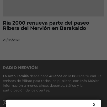
Ría 2000 renueva parte del paseo
Ribera del Nervión en Barakaldo
29/05/2020
RADIO NERVIÓN
La Gran Familia
desde hace
40 años
en la
88.0
de tu dial. La
emisora de Bilbao para todos los públicos, con Más Música,
información a menos cinco, deportes, tráfico y la
participación de los oyentes.
X