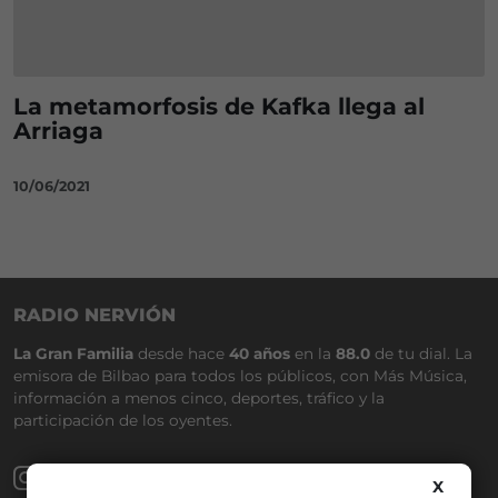
La metamorfosis de Kafka llega al
Arriaga
10/06/2021
RADIO NERVIÓN
La Gran Familia
desde hace
40 años
en la
88.0
de tu dial. La
emisora de Bilbao para todos los públicos, con Más Música,
información a menos cinco, deportes, tráfico y la
participación de los oyentes.
X