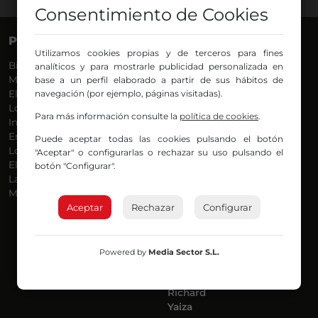
Consentimiento de Cookies
PROGRAMAS
VOCES
Utilizamos cookies propias y de terceros para fines
Bilbosport
Agurtzane
analíticos y para mostrarle publicidad personalizada en
Más Música
Belén Ollero
base a un perfil elaborado a partir de sus hábitos de
El Madrugador
navegación (por ejemplo, páginas visitadas).
Dani
Lo Más Nuevo
Eduardo
Para más información consulte la
política de cookies
.
Informativos
Eva Argote
En Ruta
Endika
Puede aceptar todas las cookies pulsando el botón
Locos por la Música
Iker
"Aceptar" o configurarlas o rechazar su uso pulsando el
El Supermadrugador
Iñigo
botón "Configurar".
La Mañana de Radio Nervión
Javi
Más Madrugada
Jon
Aceptar
Rechazar
José Ignacio
Configurar
Joseba
Luis Carlos
Mar y Cielo
Powered by
Media Sector S.L.
Miguel Ángel
Mónica Ambrosio
Richard
Yaiza