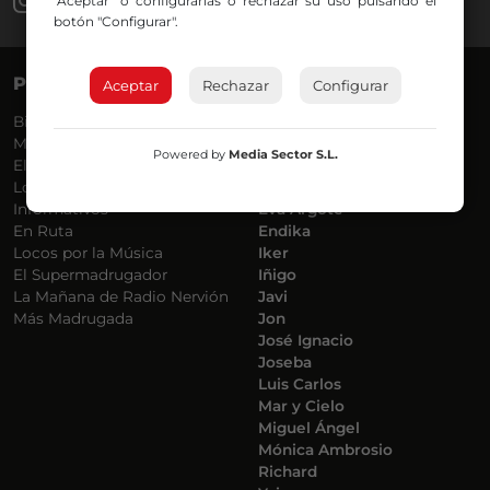
"Aceptar" o configurarlas o rechazar su uso pulsando el
botón "Configurar".
PROGRAMAS
VOCES
Aceptar
Rechazar
Configurar
Bilbosport
Agurtzane
Más Música
Belén Ollero
Powered by
Media Sector S.L.
El Madrugador
Dani
Lo Más Nuevo
Eduardo
Informativos
Eva Argote
En Ruta
Endika
Locos por la Música
Iker
El Supermadrugador
Iñigo
La Mañana de Radio Nervión
Javi
Más Madrugada
Jon
José Ignacio
Joseba
Luis Carlos
Mar y Cielo
Miguel Ángel
Mónica Ambrosio
Richard