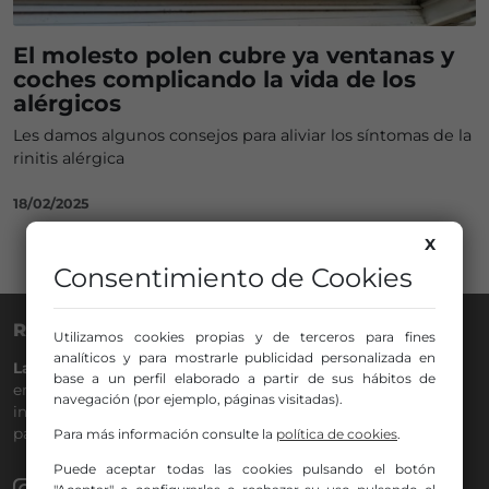
El molesto polen cubre ya ventanas y
coches complicando la vida de los
alérgicos
Les damos algunos consejos para aliviar los síntomas de la
rinitis alérgica
18/02/2025
X
Consentimiento de Cookies
RADIO NERVIÓN
Utilizamos cookies propias y de terceros para fines
analíticos y para mostrarle publicidad personalizada en
La Gran Familia
desde hace
40 años
en la
88.0
de tu dial. La
base a un perfil elaborado a partir de sus hábitos de
emisora de Bilbao para todos los públicos, con Más Música,
navegación (por ejemplo, páginas visitadas).
información a menos cinco, deportes, tráfico y la
participación de los oyentes.
Para más información consulte la
política de cookies
.
Puede aceptar todas las cookies pulsando el botón