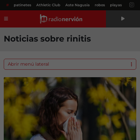
#
patinetes
Athletic Club
Aste Nagusia
robos
playas
Menú
Noticias sobre rinitis
Abrir menú lateral