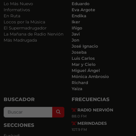
Lo Más Nuevo
Eduardo
Informativos
Eva Argote
En Ruta
Endika
Locos por la Música
Iker
El Supermadrugador
Iñigo
La Mañana de Radio Nervión
Javi
Más Madrugada
Jon
José Ignacio
Joseba
Luis Carlos
Mar y Cielo
Miguel Ángel
Mónica Ambrosio
Richard
Yaiza
BUSCADOR
FRECUENCIAS
RADIO NERVIÓN
Search
88.0 FM
MERINDADES
SECCIONES
107.9 FM
Euskadi