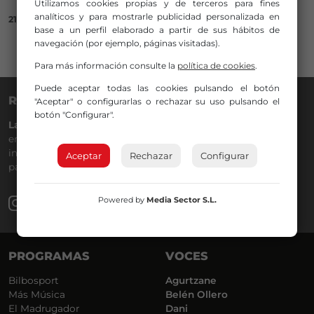
Utilizamos cookies propias y de terceros para fines
analíticos y para mostrarle publicidad personalizada en
21/06/2018
base a un perfil elaborado a partir de sus hábitos de
navegación (por ejemplo, páginas visitadas).
Para más información consulte la
política de cookies
.
Puede aceptar todas las cookies pulsando el botón
RADIO NERVIÓN
"Aceptar" o configurarlas o rechazar su uso pulsando el
botón "Configurar".
La Gran Familia
desde hace
40 años
en la
88.0
de tu dial. La
emisora de Bilbao para todos los públicos, con Más Música,
información a menos cinco, deportes, tráfico y la
Aceptar
Rechazar
Configurar
participación de los oyentes.
Powered by
Media Sector S.L.
PROGRAMAS
VOCES
Bilbosport
Agurtzane
Más Música
Belén Ollero
El Madrugador
Dani