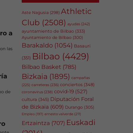
Athletic
Aste Nagusia
(298)
Club
(2508)
ayudas
(242)
ayuntamiento de Bilbao
(333)
ro a
Ayuntamiento de Bilbao
(300)
Barakaldo
(1054)
Basauri
on las
Bilbao
(4429)
(351)
Bilbao Basket
(785)
Bizkaia
(1895)
ía
campañas
conciertos
(348)
carreteras
(236)
(225)
covid-19
(527)
po de
coronavirus
(238)
Diputación Foral
cultura
(345)
de Bizkaia
(609)
Durango
(305)
Empleo
(197)
ernesto valverde
(211)
Euskadi
ro
Ertzaintza
(707)
(2014)
dente