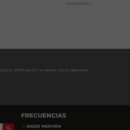
g
PUBLICIDAD
o
r
í
a
Música, información a menos cinco, deportes,
FRECUENCIAS
RADIO NERVIÓN
Search