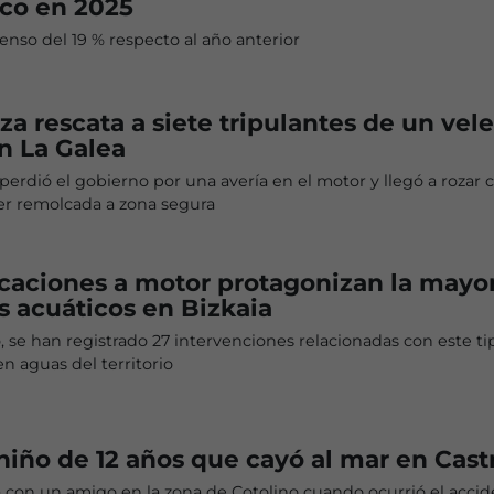
sco en 2025
nso del 19 % respecto al año anterior
za rescata a siete tripulantes de un vele
en La Galea
erdió el gobierno por una avería en el motor y llegó a rozar c
er remolcada a zona segura
caciones a motor protagonizan la mayor
s acuáticos en Bizkaia
, se han registrado 27 intervenciones relacionadas con este ti
 aguas del territorio
 niño de 12 años que cayó al mar en Cast
 con un amigo en la zona de Cotolino cuando ocurrió el acci