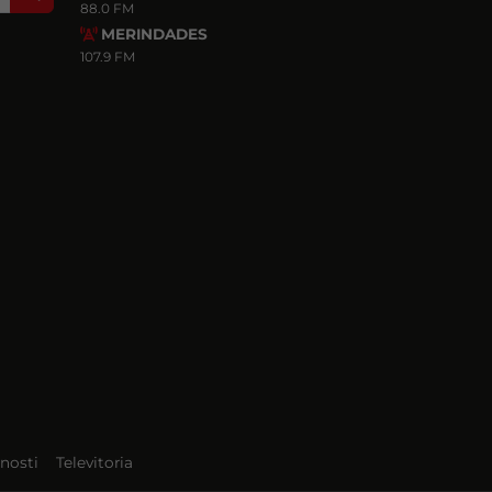
88.0 FM
MERINDADES
107.9 FM
nosti
Televitoria