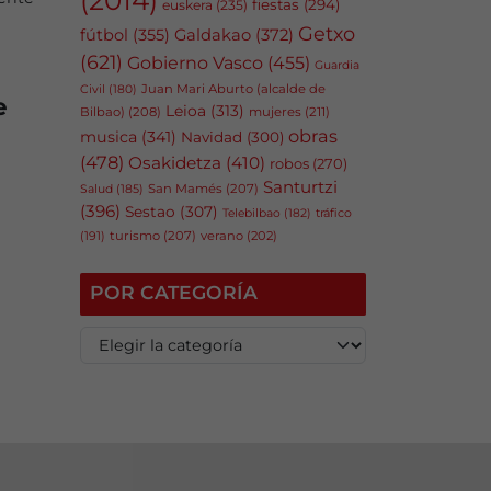
fiestas
(294)
euskera
(235)
Getxo
fútbol
(355)
Galdakao
(372)
(621)
Gobierno Vasco
(455)
Guardia
Juan Mari Aburto (alcalde de
Civil
(180)
e
Leioa
(313)
Bilbao)
(208)
mujeres
(211)
obras
musica
(341)
Navidad
(300)
(478)
Osakidetza
(410)
robos
(270)
Santurtzi
San Mamés
(207)
Salud
(185)
(396)
Sestao
(307)
tráfico
Telebilbao
(182)
(191)
turismo
(207)
verano
(202)
POR CATEGORÍA
P
o
r
c
a
t
e