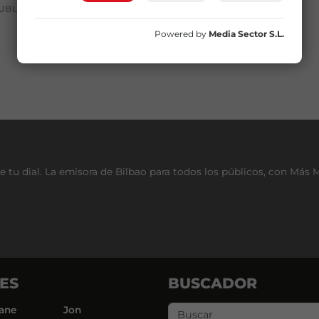
UBLICIDAD
Powered by
Media Sector S.L.
e tu dial. La emisora de Bilbao para todos los públicos, con Más 
ES
BUSCADOR
ane
Jon