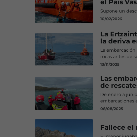
el País Va
Supone un desce
10/02/2026
La Ertzaint
la deriva 
La embarcación p
rocas antes de s
13/11/2025
Las embar
de rescate
De enero a junio
embarcaciones en
08/08/2025
Fallece el
El menor jugaba