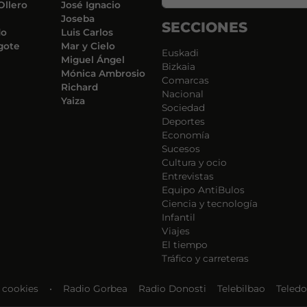
Ollero
José Ignacio
Joseba
SECCIONES
do
Luis Carlos
gote
Mar y Cielo
Euskadi
Miguel Ángel
Bizkaia
Mónica Ambrosio
Comarcas
Richard
Nacional
Yaiza
Sociedad
Deportes
Economía
Sucesos
Cultura y ocio
Entrevistas
Equipo AntiBulos
Ciencia y tecnología
Infantil
Viajes
El tiempo
Tráfico y carreteras
e cookies
•
Radio Gorbea
Radio Donosti
Telebilbao
Teledo