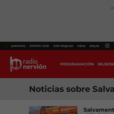
P
#
patinetes
Athletic Club
Aste Nagusia
robos
playas
PROGRAMACIÓN
BILBOS
Noticias sobre Sal
Salvamento