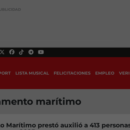
UBLICIDAD
PORT
LISTA MUSICAL
FELICITACIONES
EMPLEO
VERI
vamento marítimo
 Marítimo prestó auxilió a 413 persona