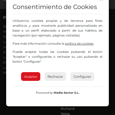
Consentimiento de Cookies
PROGRAMAS
VOCES
Utilizamos cookies propias y de terceros para fines
analíticos y para mostrarle publicidad personalizada en
Bilbosport
Agurtzane
base a un perfil elaborado a partir de sus hábitos de
Más Música
Belén Ollero
navegación (por ejemplo, páginas visitadas).
El Madrugador
Dani
Lo Más Nuevo
Eduardo
Para más información consulte la
política de cookies
.
Informativos
Eva Argote
Puede aceptar todas las cookies pulsando el botón
En Ruta
Endika
"Aceptar" o configurarlas o rechazar su uso pulsando el
Locos por la Música
Iker
botón "Configurar".
El Supermadrugador
Iñigo
La Mañana de Radio Nervión
Javi
Más Madrugada
Jon
Aceptar
Rechazar
Configurar
José Ignacio
Joseba
Luis Carlos
Powered by
Media Sector S.L.
Mar y Cielo
Miguel Ángel
Mónica Ambrosio
Richard
Yaiza