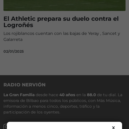
El Athletic prepara su duelo contra el
Logroñés
Los rojiblancos cuentan con las bajas de Yeray , Sancet y
Galarreta
02/01/2025
RADIO NERVIÓN
La Gran Familia
desde hace
40 años
en la
88.0
de tu dial. La
emisora de Bilbao para todos los públicos, con Más Música,
información a menos cinco, deportes, tráfico y la
participación de los oyentes.
X