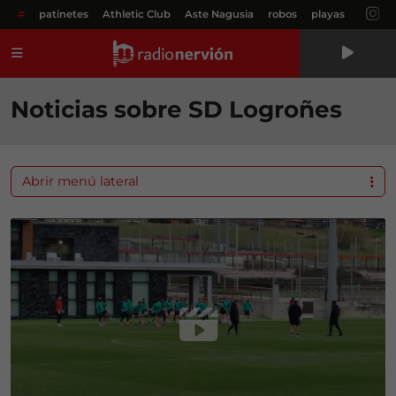
#
patinetes
Athletic Club
Aste Nagusia
robos
playas
Menú
Noticias sobre SD Logroñes
Abrir menú lateral