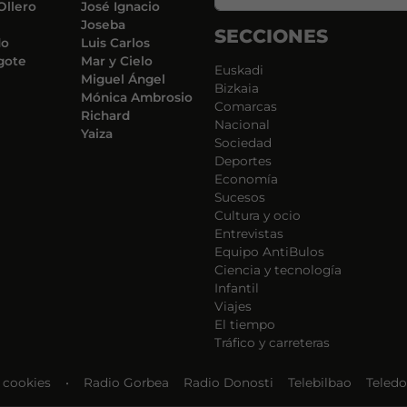
Ollero
José Ignacio
Joseba
SECCIONES
do
Luis Carlos
gote
Mar y Cielo
Euskadi
Miguel Ángel
Bizkaia
Mónica Ambrosio
Comarcas
Richard
Nacional
Yaiza
Sociedad
Deportes
Economía
Sucesos
Cultura y ocio
Entrevistas
Equipo AntiBulos
Ciencia y tecnología
Infantil
Viajes
El tiempo
Tráfico y carreteras
e cookies
•
Radio Gorbea
Radio Donosti
Telebilbao
Teledo