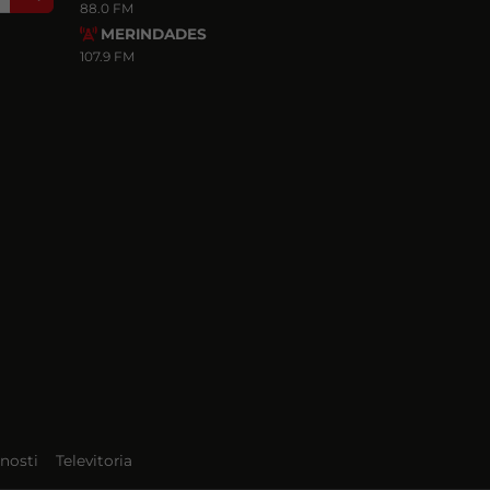
88.0 FM
MERINDADES
107.9 FM
nosti
Televitoria