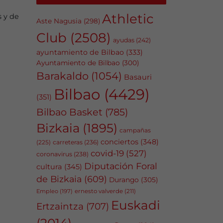
Athletic
 y de
Aste Nagusia
(298)
Club
(2508)
ayudas
(242)
ayuntamiento de Bilbao
(333)
Ayuntamiento de Bilbao
(300)
Barakaldo
(1054)
Basauri
Bilbao
(4429)
(351)
Bilbao Basket
(785)
Bizkaia
(1895)
campañas
conciertos
(348)
carreteras
(236)
(225)
covid-19
(527)
coronavirus
(238)
Diputación Foral
cultura
(345)
de Bizkaia
(609)
Durango
(305)
Empleo
(197)
ernesto valverde
(211)
Euskadi
Ertzaintza
(707)
(2014)