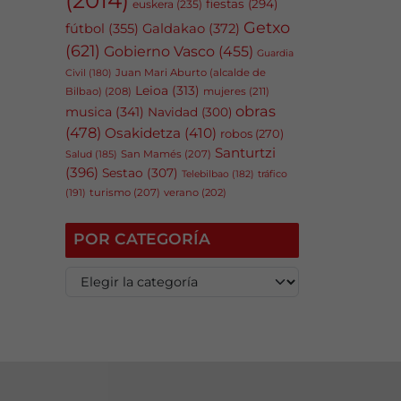
fiestas
(294)
euskera
(235)
Getxo
fútbol
(355)
Galdakao
(372)
(621)
Gobierno Vasco
(455)
Guardia
Juan Mari Aburto (alcalde de
Civil
(180)
Leioa
(313)
Bilbao)
(208)
mujeres
(211)
obras
musica
(341)
Navidad
(300)
(478)
Osakidetza
(410)
robos
(270)
Santurtzi
San Mamés
(207)
Salud
(185)
(396)
Sestao
(307)
tráfico
Telebilbao
(182)
(191)
turismo
(207)
verano
(202)
POR CATEGORÍA
P
o
r
c
a
t
e