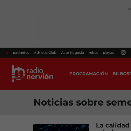
P
#
patinetes
Athletic Club
Aste Nagusia
robos
playas
PROGRAMACIÓN
BILBOS
Noticias sobre sem
La calidad