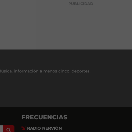
g
PUBLICIDAD
o
r
í
a
Música, información a menos cinco, deportes,
FRECUENCIAS
RADIO NERVIÓN
Search