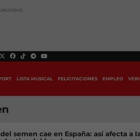
UBLICIDAD
PORT
LISTA MUSICAL
FELICITACIONES
EMPLEO
VERI
en
 del semen cae en España: así afecta a l