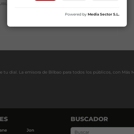
UBLICIDAD
Powered by
Media Sector S.L.
e tu dial. La emisora de Bilbao para todos los públicos, con Más 
ES
BUSCADOR
ane
Jon