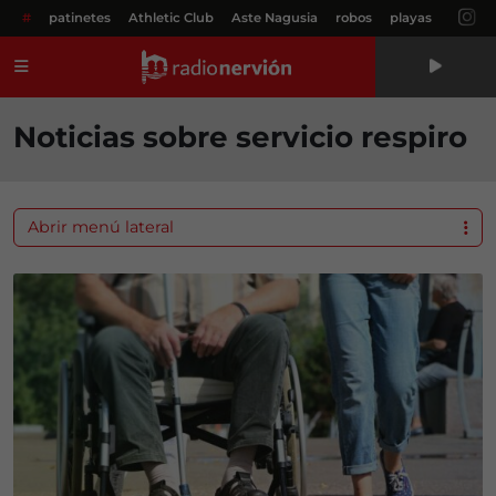
#
patinetes
Athletic Club
Aste Nagusia
robos
playas
Menú
Noticias sobre servicio respiro
Abrir menú lateral