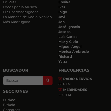
En Ruta
Endika
Locos por la Música
Iker
El Supermadrugador
Iñigo
La Mañana de Radio Nervión
Javi
Más Madrugada
Jon
José Ignacio
Joseba
Luis Carlos
Mar y Cielo
Miguel Ángel
Mónica Ambrosio
Richard
Yaiza
BUSCADOR
FRECUENCIAS
RADIO NERVIÓN
Search
88.0 FM
MERINDADES
SECCIONES
107.9 FM
Euskadi
Bizkaia
Comarcas