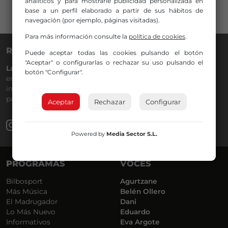
analíticos y para mostrarle publicidad personalizada en
base a un perfil elaborado a partir de sus hábitos de
navegación (por ejemplo, páginas visitadas).
Para más información consulte la
política de cookies
.
RADIO NERVIÓN
Puede aceptar todas las cookies pulsando el botón
"Aceptar" o configurarlas o rechazar su uso pulsando el
La Gran Familia
desde hace
40 años
en la
88.0
de tu dial. La
botón "Configurar".
emisora de Bilbao para todos los públicos, con Más Música,
información a menos cinco, deportes, tráfico y la
participación de los oyentes.
Aceptar
Rechazar
Configurar
Powered by
Media Sector S.L.
PROGRAMAS
VOCES
Bilbosport
Agurtzane
Más Música
Belén Ollero
El Madrugador
Dani
Lo Más Nuevo
Eduardo
Informativos
Eva Argote