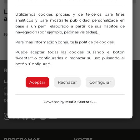
La obra del SkatePark de Txurdinaga
Utilizamos cookies propias y de terceros para fines
arrancará en septiembre
analíticos y para mostrarle publicidad personalizada en
base a un perfil elaborado a partir de sus hábitos de
navegación (por ejemplo, páginas visitadas).
16/06/2022
Para más información consulte la
política de cookies
.
Puede aceptar todas las cookies pulsando el botón
"Aceptar" o configurarlas o rechazar su uso pulsando el
botón "Configurar".
RADIO NERVIÓN
La Gran Familia
desde hace
40 años
en la
88.0
de tu dial. La
Aceptar
Rechazar
Configurar
emisora de Bilbao para todos los públicos, con Más Música,
información a menos cinco, deportes, tráfico y la
participación de los oyentes.
Powered by
Media Sector S.L.
PROGRAMAS
VOCES