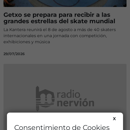
Getxo se prepara para recibir a las
grandes estrellas del skate mundial
La Kantera reunirá el 8 de agosto a más de 40 skaters
internacionales en una jornada con competición,
exhibiciones y música
29/07/2026
X
Consentimiento de Cookies