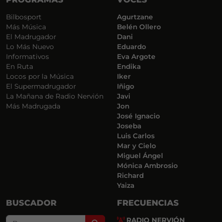
Bilbosport
Agurtzane
Más Música
Belén Ollero
El Madrugador
Dani
Lo Más Nuevo
Eduardo
Informativos
Eva Argote
En Ruta
Endika
Locos por la Música
Iker
El Supermadrugador
Iñigo
La Mañana de Radio Nervión
Javi
Más Madrugada
Jon
José Ignacio
Joseba
Luis Carlos
Mar y Cielo
Miguel Ángel
Mónica Ambrosio
Richard
Yaiza
BUSCADOR
FRECUENCIAS
RADIO NERVIÓN