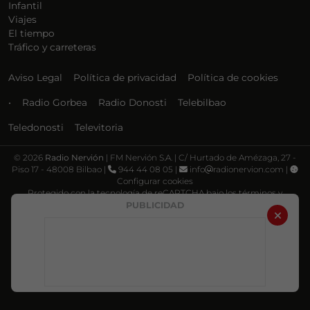
Infantil
Viajes
El tiempo
Tráfico y carreteras
Aviso Legal
Política de privacidad
Política de cookies
•
Radio Gorbea
Radio Donosti
Telebilbao
Teledonosti
Televitoria
©
2026
Radio Nervión
| FM Nervión S.A. | C/ Hurtado de Amézaga, 27 -
Piso 17 - 48008 Bilbao |
944 44 08 05 |
info
radionervion.com |
Configurar cookies
Protegido con la tecnología de reCAPTCHA bajo los términos y
condiciones de Google, su
Política de privacidad
y
Términos de servicio
.
PUBLICIDAD