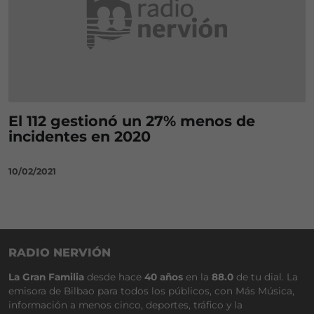
El 112 gestionó un 27% menos de
incidentes en 2020
10/02/2021
RADIO NERVIÓN
La Gran Familia
desde hace
40 años
en la
88.0
de tu dial. La
emisora de Bilbao para todos los públicos, con Más Música,
información a menos cinco, deportes, tráfico y la