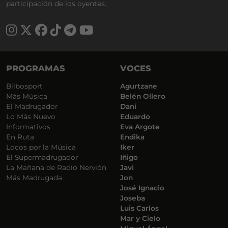
participación de los oyentes.
PROGRAMAS
VOCES
Bilbosport
Agurtzane
Más Música
Belén Ollero
El Madrugador
Dani
Lo Más Nuevo
Eduardo
Informativos
Eva Argote
En Ruta
Endika
Locos por la Música
Iker
El Supermadrugador
Iñigo
La Mañana de Radio Nervión
Javi
Más Madrugada
Jon
José Ignacio
Joseba
Luis Carlos
Mar y Cielo