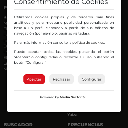
Consentimiento de Cookies
PROGRAMAS
VOCES
Utilizamos cookies propias y de terceros para fines
Bilbosport
Agurtzane
analíticos y para mostrarle publicidad personalizada en
Más Música
Belén Ollero
base a un perfil elaborado a partir de sus hábitos de
El Madrugador
Dani
navegación (por ejemplo, páginas visitadas).
Lo Más Nuevo
Eduardo
Informativos
Eva Argote
Para más información consulte la
política de cookies
.
En Ruta
Endika
Puede aceptar todas las cookies pulsando el botón
Locos por la Música
Iker
"Aceptar" o configurarlas o rechazar su uso pulsando el
El Supermadrugador
Iñigo
botón "Configurar".
La Mañana de Radio Nervión
Javi
Más Madrugada
Jon
José Ignacio
Aceptar
Rechazar
Configurar
Joseba
Luis Carlos
Mar y Cielo
Powered by
Media Sector S.L.
Miguel Ángel
Mónica Ambrosio
Richard
Yaiza
BUSCADOR
FRECUENCIAS