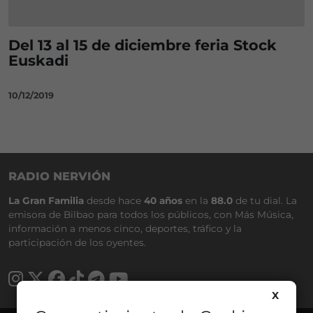
Del 13 al 15 de diciembre feria Stock
Euskadi
10/12/2019
RADIO NERVIÓN
La Gran Familia
desde hace
40 años
en la
88.0
de tu dial. La
emisora de Bilbao para todos los públicos, con Más Música,
información a menos cinco, deportes, tráfico y la
participación de los oyentes.
X