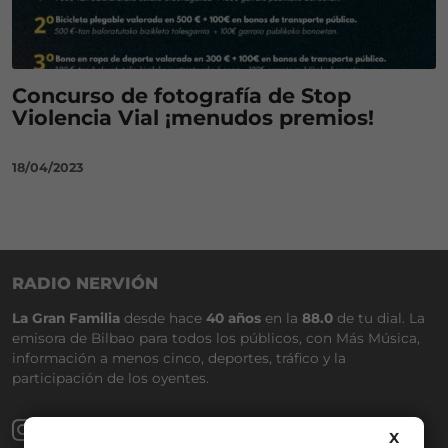
Concurso de fotografía de Stop
Violencia Vial ¡menudos premios!
18/04/2023
RADIO NERVIÓN
La Gran Familia
desde hace
40 años
en la
88.0
de tu dial. La
emisora de Bilbao para todos los públicos, con Más Música,
información a menos cinco, deportes, tráfico y la
participación de los oyentes.
X