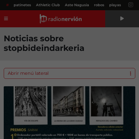
#
patinetes
Athletic Club
Aste Nagusia
robos
playas
Menú
Noticias sobre
stopbideindarkeria
Abrir menú lateral