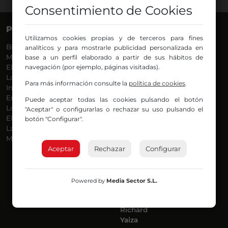
Consentimiento de Cookies
PROGRAMAS
VOCES
Utilizamos cookies propias y de terceros para fines
Bilbosport
Agurtzane
analíticos y para mostrarle publicidad personalizada en
Más Música
Belén Ollero
base a un perfil elaborado a partir de sus hábitos de
El Madrugador
navegación (por ejemplo, páginas visitadas).
Dani
Lo Más Nuevo
Eduardo
Para más información consulte la
política de cookies
.
Informativos
Eva Argote
En Ruta
Endika
Puede aceptar todas las cookies pulsando el botón
Locos por la Música
Iker
"Aceptar" o configurarlas o rechazar su uso pulsando el
El Supermadrugador
Iñigo
botón "Configurar".
La Mañana de Radio Nervión
Javi
Más Madrugada
Jon
Aceptar
Rechazar
José Ignacio
Configurar
Joseba
Luis Carlos
Mar y Cielo
Powered by
Media Sector S.L.
Miguel Ángel
Mónica Ambrosio
Richard
Yaiza