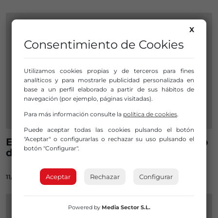
X
Consentimiento de Cookies
Utilizamos cookies propias y de terceros para fines
analíticos y para mostrarle publicidad personalizada en
base a un perfil elaborado a partir de sus hábitos de
navegación (por ejemplo, páginas visitadas).
Para más información consulte la
política de cookies
.
Puede aceptar todas las cookies pulsando el botón
"Aceptar" o configurarlas o rechazar su uso pulsando el
El gobierno estudia congelar el sueldo
botón "Configurar".
de los funcionarios
Aceptar
Rechazar
Configurar
11/09/2020
Powered by
Media Sector S.L.