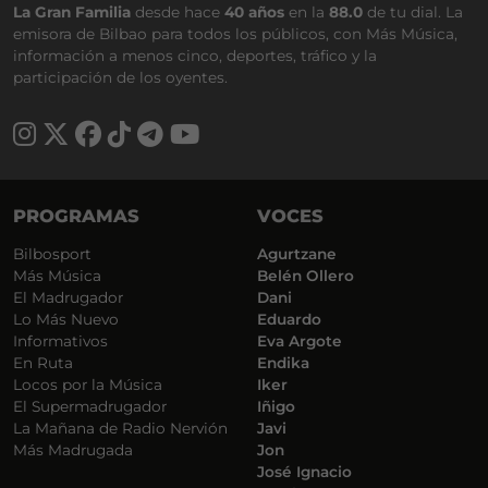
La Gran Familia
desde hace
40 años
en la
88.0
de tu dial. La
emisora de Bilbao para todos los públicos, con Más Música,
información a menos cinco, deportes, tráfico y la
participación de los oyentes.
PROGRAMAS
VOCES
Bilbosport
Agurtzane
Más Música
Belén Ollero
El Madrugador
Dani
Lo Más Nuevo
Eduardo
Informativos
Eva Argote
En Ruta
Endika
Locos por la Música
Iker
El Supermadrugador
Iñigo
La Mañana de Radio Nervión
Javi
Más Madrugada
Jon
José Ignacio