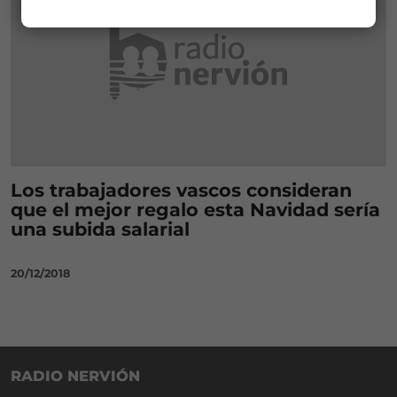
Los trabajadores vascos consideran
que el mejor regalo esta Navidad sería
una subida salarial
20/12/2018
RADIO NERVIÓN