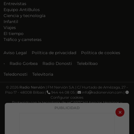
Entrevistas
Equipo AntiBulos
Ciencia y tecnología
Infantil
Viajes
El tiempo
Tráfico y carreteras
Aviso Legal
Política de privacidad
Política de cookies
•
Radio Gorbea
Radio Donosti
Telebilbao
Teledonosti
Televitoria
©
2026
Radio Nervión
| FM Nervión S.A. | C/ Hurtado de Amézaga, 27 -
Piso 17 - 48008 Bilbao |
944 44 08 05 |
info
radionervion.com |
Configurar cookies
Protegido con la tecnología de reCAPTCHA bajo los términos y
condiciones de Google, su
Política de privacidad
y
Términos de servicio
.
PUBLICIDAD