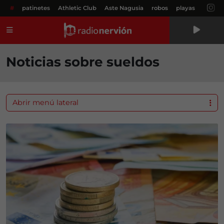
#
patinetes
Athletic Club
Aste Nagusia
robos
playas
Menú
Noticias sobre sueldos
Abrir menú lateral