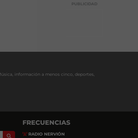
g
PUBLICIDAD
o
r
í
a
Música, información a menos cinco, deportes,
FRECUENCIAS
RADIO NERVIÓN
Search