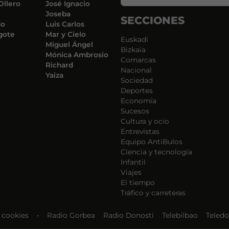
Ollero
José Ignacio
Joseba
SECCIONES
do
Luis Carlos
gote
Mar y Cielo
Euskadi
Miguel Ángel
Bizkaia
Mónica Ambrosio
Comarcas
Richard
Nacional
Yaiza
Sociedad
Deportes
Economía
Sucesos
Cultura y ocio
Entrevistas
Equipo AntiBulos
Ciencia y tecnología
Infantil
Viajes
El tiempo
Tráfico y carreteras
e cookies
•
Radio Gorbea
Radio Donosti
Telebilbao
Teledo