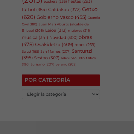
fiestas
(293)
euskera
(235)
Getxo
fútbol
(354)
Galdakao
(372)
(620)
Gobierno Vasco
(455)
Guardia
Juan Mari Aburto (alcalde de
Civil
(180)
Leioa
(313)
Bilbao)
(208)
mujeres
(211)
obras
musica
(341)
Navidad
(300)
(478)
Osakidetza
(409)
robos
(269)
Santurtzi
San Mamés
(207)
Salud
(185)
(395)
Sestao
(307)
tráfico
Telebilbao
(182)
(190)
turismo
(207)
verano
(202)
POR CATEGORÍA
P
o
r
c
a
t
e