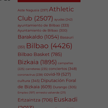
Athletic
Aste Nagusia
(297)
Club
(2507)
ayudas
(242)
ayuntamiento de Bilbao
(333)
Ayuntamiento de Bilbao
(300)
Barakaldo
(1054)
Basauri
Bilbao
(4426)
(351)
Bilbao Basket
(785)
Bizkaia
(1895)
campañas
conciertos
(348)
carreteras
(235)
(225)
covid-19
(527)
coronavirus
(238)
Diputación Foral
cultura
(345)
de Bizkaia
(609)
Durango
(305)
Empleo
(197)
ernesto valverde
(211)
Euskadi
Ertzaintza
(706)
(2013)