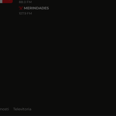
88.0 FM
MERINDADES
107.9 FM
nosti
Televitoria