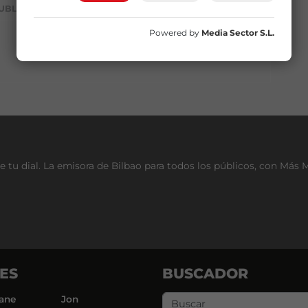
UBLICIDAD
Powered by
Media Sector S.L.
e tu dial. La emisora de Bilbao para todos los públicos, con Más 
ES
BUSCADOR
ane
Jon