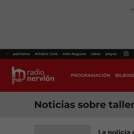
P
#
patinetes
Athletic Club
Aste Nagusia
robos
playas
PROGRAMACIÓN
BILBOS
Noticias sobre talle
La policía